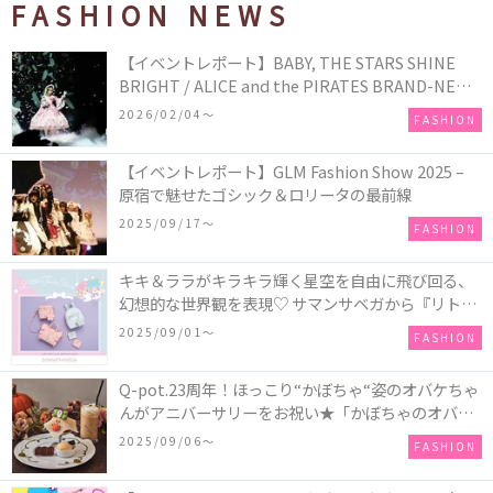
FASHION NEWS
【イベントレポート】BABY, THE STARS SHINE
BRIGHT / ALICE and the PIRATES BRAND-NEW
COLLECTION in TOKYO
2026/02/04〜
FASHION
【イベントレポート】GLM Fashion Show 2025 –
原宿で魅せたゴシック＆ロリータの最前線
2025/09/17〜
FASHION
キキ＆ララがキラキラ輝く星空を自由に飛び回る、
幻想的な世界観を表現♡ サマンサベガから『リトル
ツインスターズ』50周年アニバーサリーイヤー』を
2025/09/01〜
FASHION
記念したコレクションが登場
Q-pot.23周年！ほっこり“かぼちゃ“姿のオバケちゃ
んがアニバーサリーをお祝い★「かぼちゃのオバケ
ーキアクセサリー」が新発売！Q-pot CAFE.では
2025/09/06〜
FASHION
「かぼちゃのオバケーキプレート」も登場