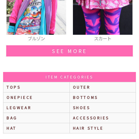
スカート
スニーカー
SEE MORE
ITEM CATEGORIES
TOPS
OUTER
ONEPIECE
BOTTOMS
LEGWEAR
SHOES
BAG
ACCESSORIES
HAT
HAIR STYLE