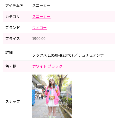
アイテム名
スニーカー
カテゴリ
スニーカー
ブランド
ウィゴー
プライス
1900.00
詳細
ソックス 1,050円(3足で) ／ チュチュアンナ
色・柄
ホワイト
ブラック
スナップ