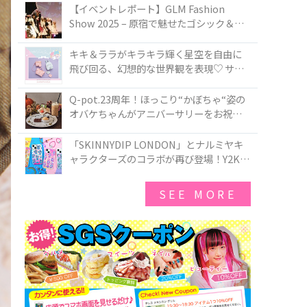
TOKYO
【イベントレポート】GLM Fashion
Show 2025 – 原宿で魅せたゴシック＆ロ
リータの最前線
キキ＆ララがキラキラ輝く星空を自由に
飛び回る、幻想的な世界観を表現♡ サマ
ンサベガから『リトルツインスターズ』
50周年アニバーサリーイヤー』を記念し
Q-pot.23周年！ほっこり“かぼちゃ“姿の
たコレクションが登場
オバケちゃんがアニバーサリーをお祝い
★「かぼちゃのオバケーキアクセサリ
ー」が新発売！Q-pot CAFE.では「かぼち
「SKINNYDIP LONDON」とナルミヤキ
ゃのオバケーキプレート」も登場
ャラクターズのコラボが再び登場！Y2Kム
ードを進化させた新作コレクションを発
売♪
SEE MORE