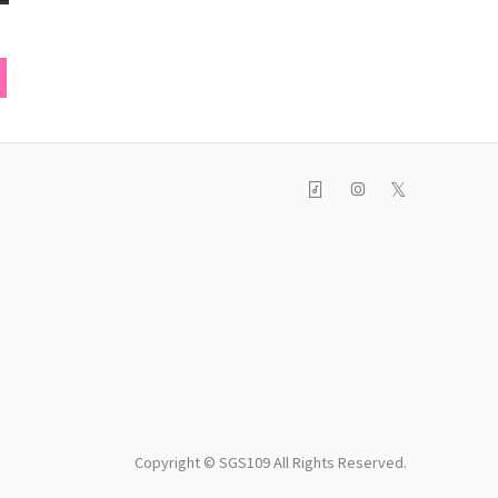
スニーカー
ハート型パスケース(ゲ
スカ
ーム機)
𝕏
Copyright © SGS109 All Rights Reserved.