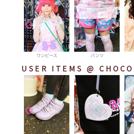
ピース
パンツ
キャミソール
USER ITEMS
@ CHOCO