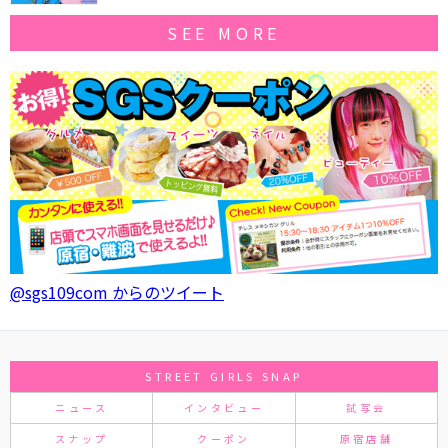
SEE MORE
@sgs109com からのツイート
STREET GIRLS SNAP
ニュース
インタビュー
試写会
スナップ
クーポン
原宿店舗