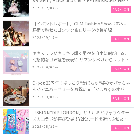
BRIGHT / ALICE and the PIRATES BRAND-NEW
COLLECTION in TOKYO
2026/02/04〜
FASHION
【イベントレポート】GLM Fashion Show 2025 –
原宿で魅せたゴシック＆ロリータの最前線
2025/09/17〜
FASHION
キキ＆ララがキラキラ輝く星空を自由に飛び回る、
幻想的な世界観を表現♡ サマンサベガから『リトル
ツインスターズ』50周年アニバーサリーイヤー』を
2025/09/01〜
FASHION
記念したコレクションが登場
Q-pot.23周年！ほっこり“かぼちゃ“姿のオバケちゃ
んがアニバーサリーをお祝い★「かぼちゃのオバケ
ーキアクセサリー」が新発売！Q-pot CAFE.では
2025/09/06〜
FASHION
「かぼちゃのオバケーキプレート」も登場
「SKINNYDIP LONDON」とナルミヤキャラクター
ズのコラボが再び登場！Y2Kムードを進化させた新
作コレクションを発売♪
2025/08/27〜
FASHION