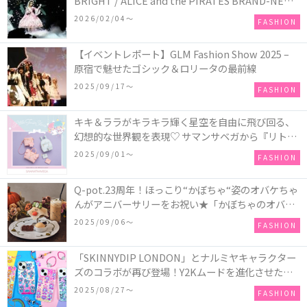
BRIGHT / ALICE and the PIRATES BRAND-NEW
COLLECTION in TOKYO
2026/02/04〜
FASHION
【イベントレポート】GLM Fashion Show 2025 –
原宿で魅せたゴシック＆ロリータの最前線
2025/09/17〜
FASHION
キキ＆ララがキラキラ輝く星空を自由に飛び回る、
幻想的な世界観を表現♡ サマンサベガから『リトル
ツインスターズ』50周年アニバーサリーイヤー』を
2025/09/01〜
FASHION
記念したコレクションが登場
Q-pot.23周年！ほっこり“かぼちゃ“姿のオバケちゃ
んがアニバーサリーをお祝い★「かぼちゃのオバケ
ーキアクセサリー」が新発売！Q-pot CAFE.では
2025/09/06〜
FASHION
「かぼちゃのオバケーキプレート」も登場
「SKINNYDIP LONDON」とナルミヤキャラクター
ズのコラボが再び登場！Y2Kムードを進化させた新
作コレクションを発売♪
2025/08/27〜
FASHION