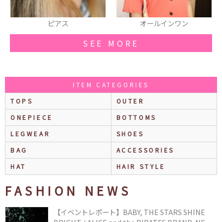
アス
オールインワン
トートバ
SEE MORE
ITEM CATEGORIES
TOPS
OUTER
ONEPIECE
BOTTOMS
LEGWEAR
SHOES
BAG
ACCESSORIES
HAT
HAIR STYLE
FASHION NEWS
【イベントレポート】BABY, THE STARS SHINE