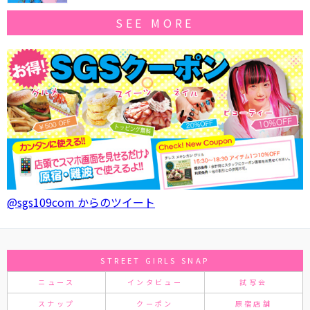
SEE MORE
@sgs109com からのツイート
STREET GIRLS SNAP
ニュース
インタビュー
試写会
スナップ
クーポン
原宿店舗