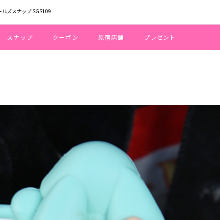
ールズスナップ SGS109
スナップ
クーポン
原宿店舗
プレゼント