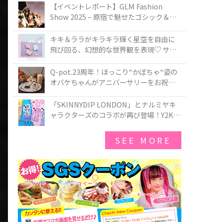
TOKYO
【イベントレポート】GLM Fashion
Show 2025 – 原宿で魅せたゴシック＆ロ
リータの最前線
キキ＆ララがキラキラ輝く星空を自由に
飛び回る、幻想的な世界観を表現♡ サマ
ンサベガから『リトルツインスターズ』
50周年アニバーサリーイヤー』を記念し
Q-pot.23周年！ほっこり“かぼちゃ“姿の
たコレクションが登場
オバケちゃんがアニバーサリーをお祝い
★「かぼちゃのオバケーキアクセサリ
ー」が新発売！Q-pot CAFE.では「かぼち
「SKINNYDIP LONDON」とナルミヤキ
ゃのオバケーキプレート」も登場
ャラクターズのコラボが再び登場！Y2Kム
ードを進化させた新作コレクションを発
売♪
SEE MORE