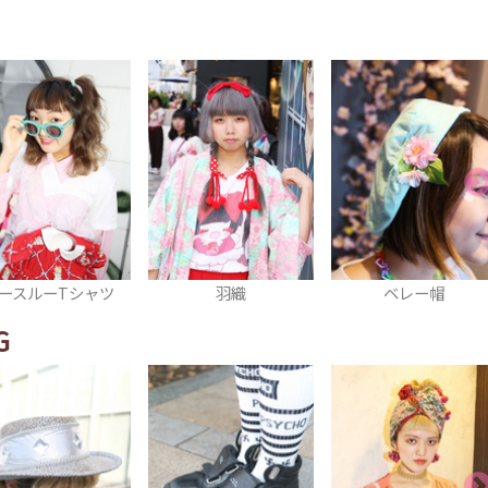
羽織
ベレー帽
ネイル
G