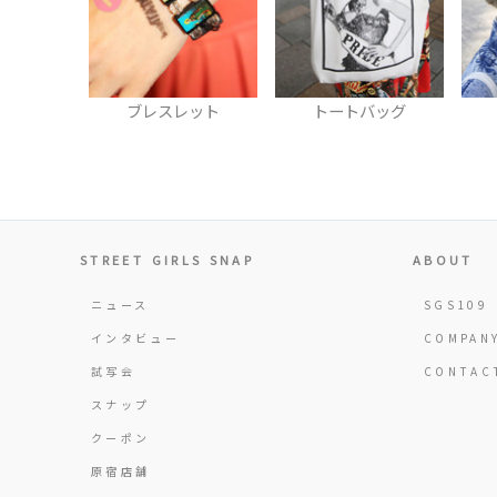
レット
トートバッグ
ハット
STREET GIRLS SNAP
ABOUT
ニュース
SGS109
インタビュー
COMPAN
試写会
CONTAC
スナップ
クーポン
原宿店舗