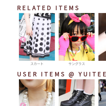
RELATED ITEMS
カート
サングラス
時計
USER ITEMS
@ YUITE