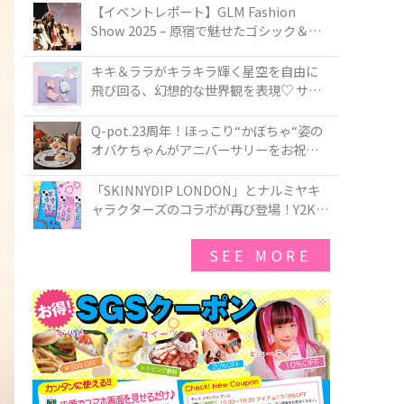
TOKYO
【イベントレポート】GLM Fashion
Show 2025 – 原宿で魅せたゴシック＆ロ
リータの最前線
キキ＆ララがキラキラ輝く星空を自由に
飛び回る、幻想的な世界観を表現♡ サマ
ンサベガから『リトルツインスターズ』
50周年アニバーサリーイヤー』を記念し
Q-pot.23周年！ほっこり“かぼちゃ“姿の
たコレクションが登場
オバケちゃんがアニバーサリーをお祝い
★「かぼちゃのオバケーキアクセサリ
ー」が新発売！Q-pot CAFE.では「かぼち
「SKINNYDIP LONDON」とナルミヤキ
ゃのオバケーキプレート」も登場
ャラクターズのコラボが再び登場！Y2Kム
ードを進化させた新作コレクションを発
売♪
SEE MORE