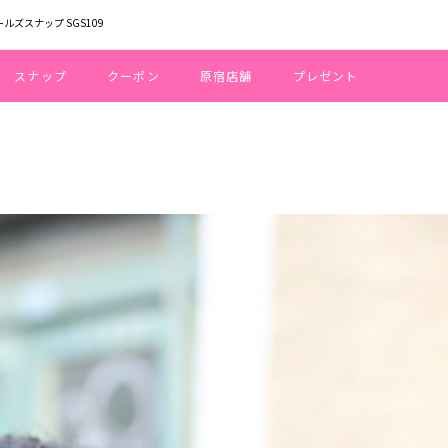
ールズスナップ SGS109
スナップ
クーポン
原宿店舗
プレゼント