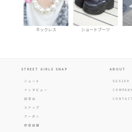
ックレス
ショートブーツ
リュック
STREET GIRLS SNAP
ABOUT
ニュース
SGS109
インタビュー
COMPAN
試写会
CONTAC
スナップ
クーポン
原宿店舗