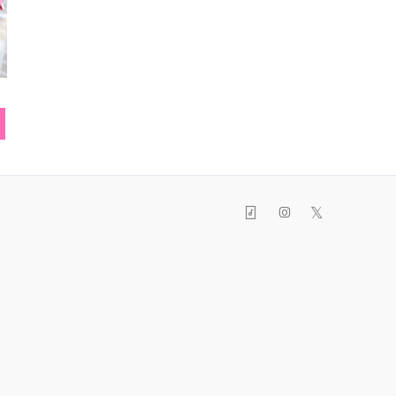
ト
ネックレス
ショートブーツ
リ
𝕏