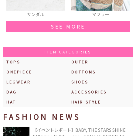
ル
マフラー
ベレー帽
SEE MORE
ITEM CATEGORIES
TOPS
OUTER
ONEPIECE
BOTTOMS
LEGWEAR
SHOES
BAG
ACCESSORIES
HAT
HAIR STYLE
FASHION NEWS
【イベントレポート】BABY, THE STARS SHINE