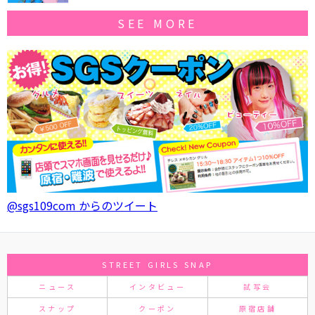
SEE MORE
@sgs109com からのツイート
STREET GIRLS SNAP
ニュース
インタビュー
試写会
スナップ
クーポン
原宿店舗