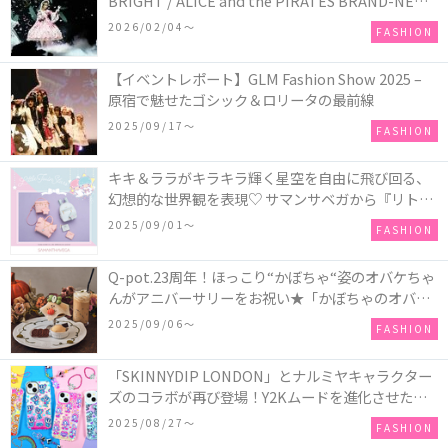
BRIGHT / ALICE and the PIRATES BRAND-NEW
COLLECTION in TOKYO
2026/02/04〜
FASHION
【イベントレポート】GLM Fashion Show 2025 –
原宿で魅せたゴシック＆ロリータの最前線
2025/09/17〜
FASHION
キキ＆ララがキラキラ輝く星空を自由に飛び回る、
幻想的な世界観を表現♡ サマンサベガから『リトル
ツインスターズ』50周年アニバーサリーイヤー』を
2025/09/01〜
FASHION
記念したコレクションが登場
Q-pot.23周年！ほっこり“かぼちゃ“姿のオバケちゃ
んがアニバーサリーをお祝い★「かぼちゃのオバケ
ーキアクセサリー」が新発売！Q-pot CAFE.では
2025/09/06〜
FASHION
「かぼちゃのオバケーキプレート」も登場
「SKINNYDIP LONDON」とナルミヤキャラクター
ズのコラボが再び登場！Y2Kムードを進化させた新
作コレクションを発売♪
2025/08/27〜
FASHION