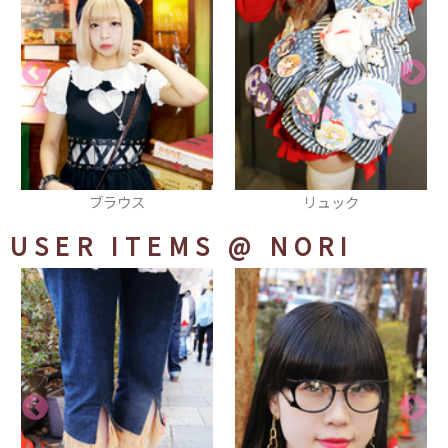
リュック
ピアス
USER ITEMS
@ NORI