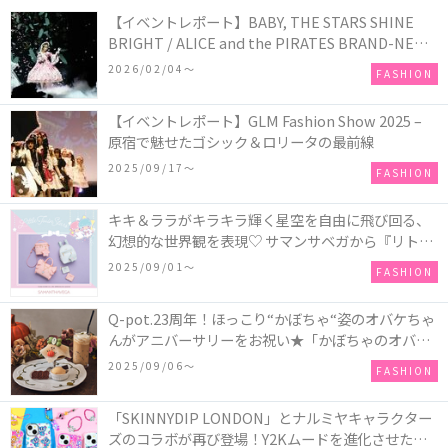
【イベントレポート】BABY, THE STARS SHINE
BRIGHT / ALICE and the PIRATES BRAND-NEW
COLLECTION in TOKYO
2026/02/04〜
FASHION
【イベントレポート】GLM Fashion Show 2025 –
原宿で魅せたゴシック＆ロリータの最前線
2025/09/17〜
FASHION
キキ＆ララがキラキラ輝く星空を自由に飛び回る、
幻想的な世界観を表現♡ サマンサベガから『リトル
ツインスターズ』50周年アニバーサリーイヤー』を
2025/09/01〜
FASHION
記念したコレクションが登場
Q-pot.23周年！ほっこり“かぼちゃ“姿のオバケちゃ
んがアニバーサリーをお祝い★「かぼちゃのオバケ
ーキアクセサリー」が新発売！Q-pot CAFE.では
2025/09/06〜
FASHION
「かぼちゃのオバケーキプレート」も登場
「SKINNYDIP LONDON」とナルミヤキャラクター
ズのコラボが再び登場！Y2Kムードを進化させた新