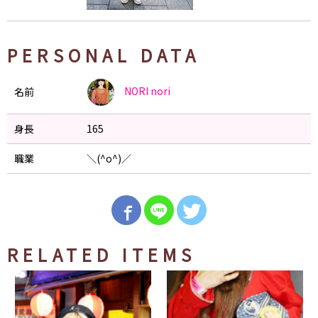
PERSONAL DATA
NORI
nori
名前
身長
165
職業
＼(^o^)／
RELATED ITEMS