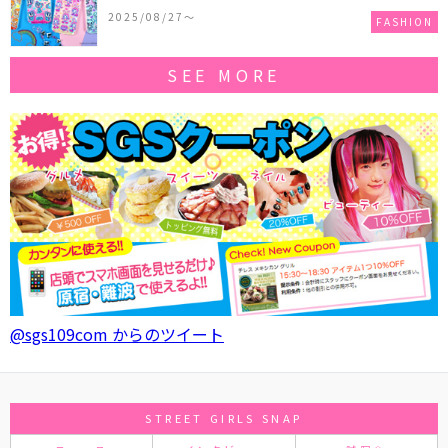
作コレクションを発売♪
2025/08/27〜
FASHION
SEE MORE
@sgs109com からのツイート
STREET GIRLS SNAP