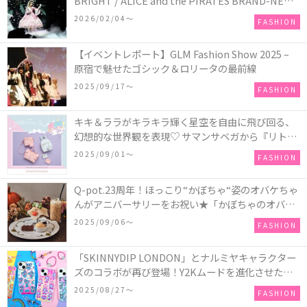
BRIGHT / ALICE and the PIRATES BRAND-NEW
COLLECTION in TOKYO
2026/02/04〜
FASHION
【イベントレポート】GLM Fashion Show 2025 –
原宿で魅せたゴシック＆ロリータの最前線
2025/09/17〜
FASHION
キキ＆ララがキラキラ輝く星空を自由に飛び回る、
幻想的な世界観を表現♡ サマンサベガから『リトル
ツインスターズ』50周年アニバーサリーイヤー』を
2025/09/01〜
FASHION
記念したコレクションが登場
Q-pot.23周年！ほっこり“かぼちゃ“姿のオバケちゃ
んがアニバーサリーをお祝い★「かぼちゃのオバケ
ーキアクセサリー」が新発売！Q-pot CAFE.では
2025/09/06〜
FASHION
「かぼちゃのオバケーキプレート」も登場
「SKINNYDIP LONDON」とナルミヤキャラクター
ズのコラボが再び登場！Y2Kムードを進化させた新
作コレクションを発売♪
2025/08/27〜
FASHION