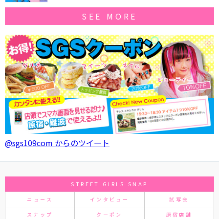
SEE MORE
@sgs109com からのツイート
STREET GIRLS SNAP
ニュース
インタビュー
試写会
スナップ
クーポン
原宿店舗