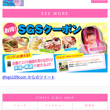
FASHION
SEE MORE
@sgs109com からのツイート
STREET GIRLS SNAP
ニュース
インタビュー
試写会