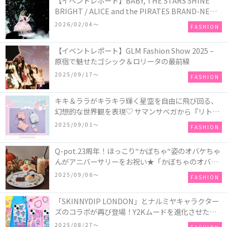
【イベントレポート】BABY, THE STARS SHINE
BRIGHT / ALICE and the PIRATES BRAND-NEW
COLLECTION in TOKYO
2026/02/04〜
FASHION
【イベントレポート】GLM Fashion Show 2025 –
原宿で魅せたゴシック＆ロリータの最前線
2025/09/17〜
FASHION
キキ＆ララがキラキラ輝く星空を自由に飛び回る、
幻想的な世界観を表現♡ サマンサベガから『リトル
ツインスターズ』50周年アニバーサリーイヤー』を
2025/09/01〜
FASHION
記念したコレクションが登場
Q-pot.23周年！ほっこり“かぼちゃ“姿のオバケちゃ
んがアニバーサリーをお祝い★「かぼちゃのオバケ
ーキアクセサリー」が新発売！Q-pot CAFE.では
2025/09/06〜
FASHION
「かぼちゃのオバケーキプレート」も登場
「SKINNYDIP LONDON」とナルミヤキャラクター
ズのコラボが再び登場！Y2Kムードを進化させた新
作コレクションを発売♪
2025/08/27〜