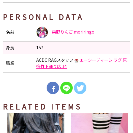
PERSONAL DATA
森野りんご
moriringo
名前
身長
157
ACDC RAGスタッフ
エーシーディーシ ラグ 原
職業
宿竹下通り店 14
RELATED ITEMS