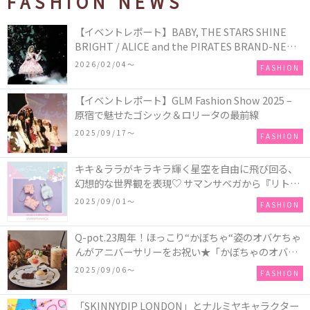
FASHION NEWS
【イベントレポート】BABY, THE STARS SHINE
BRIGHT / ALICE and the PIRATES BRAND-NEW
COLLECTION in TOKYO
2026/02/04〜
FASHION
【イベントレポート】GLM Fashion Show 2025 –
原宿で魅せたゴシック＆ロリータの最前線
2025/09/17〜
FASHION
キキ＆ララがキラキラ輝く星空を自由に飛び回る、
幻想的な世界観を表現♡ サマンサベガから『リトル
ツインスターズ』50周年アニバーサリーイヤー』を
2025/09/01〜
FASHION
記念したコレクションが登場
Q-pot.23周年！ほっこり“かぼちゃ“姿のオバケちゃ
んがアニバーサリーをお祝い★「かぼちゃのオバケ
ーキアクセサリー」が新発売！Q-pot CAFE.では
2025/09/06〜
FASHION
「かぼちゃのオバケーキプレート」も登場
「SKINNYDIP LONDON」とナルミヤキャラクター