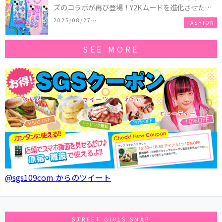
ズのコラボが再び登場！Y2Kムードを進化させた新
作コレクションを発売♪
2025/08/27〜
FASHION
SEE MORE
@sgs109com からのツイート
STREET GIRLS SNAP