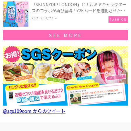
「SKINNYDIP LONDON」とナルミヤキャラクター
ズのコラボが再び登場！Y2Kムードを進化させた新
作コレクションを発売♪
2025/08/27〜
FASHION
SEE MORE
@sgs109com からのツイート