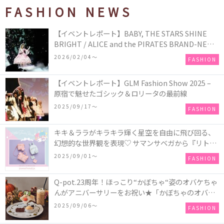
FASHION NEWS
【イベントレポート】BABY, THE STARS SHINE
BRIGHT / ALICE and the PIRATES BRAND-NEW
COLLECTION in TOKYO
2026/02/04〜
FASHION
【イベントレポート】GLM Fashion Show 2025 –
原宿で魅せたゴシック＆ロリータの最前線
2025/09/17〜
FASHION
キキ＆ララがキラキラ輝く星空を自由に飛び回る、
幻想的な世界観を表現♡ サマンサベガから『リトル
ツインスターズ』50周年アニバーサリーイヤー』を
2025/09/01〜
FASHION
記念したコレクションが登場
Q-pot.23周年！ほっこり“かぼちゃ“姿のオバケちゃ
んがアニバーサリーをお祝い★「かぼちゃのオバケ
ーキアクセサリー」が新発売！Q-pot CAFE.では
2025/09/06〜
FASHION
「かぼちゃのオバケーキプレート」も登場