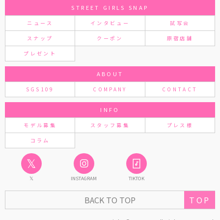
STREET GIRLS SNAP
ニュース
インタビュー
試写会
スナップ
クーポン
原宿店舗
プレゼント
ABOUT
SGS109
COMPANY
CONTACT
INFO
モデル募集
スタッフ募集
プレス様
コラム
𝕏
𝕏
INSTAGRAM
TIKTOK
TOP
BACK TO TOP