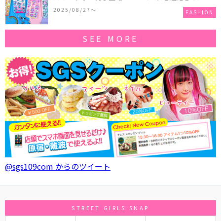
作コレクションを発売♪
2025/08/27〜
FASHION
SEE MORE
@sgs109com からのツイート
STREET GIRLS SNAP