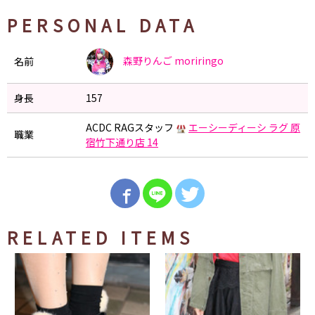
PERSONAL DATA
森野りんご
moriringo
名前
身長
157
ACDC RAGスタッフ
エーシーディーシ ラグ 原
職業
宿竹下通り店 14
RELATED ITEMS