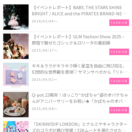
【イベントレポート】BABY, THE STARS SHINE
BRIGHT / ALICE and the PIRATES BRAND-NEW
COLLECTION in TOKYO
2026/02/04〜
FASHION
【イベントレポート】GLM Fashion Show 2025 –
原宿で魅せたゴシック＆ロリータの最前線
2025/09/17〜
FASHION
キキ＆ララがキラキラ輝く星空を自由に飛び回る、
幻想的な世界観を表現♡ サマンサベガから『リトル
ツインスターズ』50周年アニバーサリーイヤー』を
2025/09/01〜
FASHION
記念したコレクションが登場
Q-pot.23周年！ほっこり“かぼちゃ“姿のオバケちゃ
んがアニバーサリーをお祝い★「かぼちゃのオバケ
ーキアクセサリー」が新発売！Q-pot CAFE.では
2025/09/06〜
FASHION
「かぼちゃのオバケーキプレート」も登場
「SKINNYDIP LONDON」とナルミヤキャラクター
ズのコラボが再び登場！Y2Kムードを進化させた新