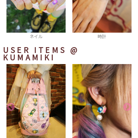
時計
スカート
USER ITEMS
@
KUMAMIKI