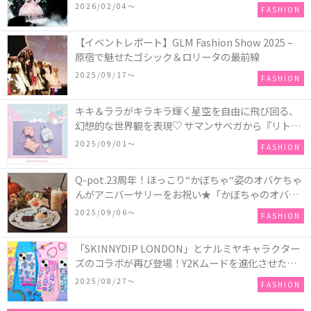
COLLECTION in TOKYO
2026/02/04〜
FASHION
【イベントレポート】GLM Fashion Show 2025 –
原宿で魅せたゴシック＆ロリータの最前線
2025/09/17〜
FASHION
キキ＆ララがキラキラ輝く星空を自由に飛び回る、
幻想的な世界観を表現♡ サマンサベガから『リトル
ツインスターズ』50周年アニバーサリーイヤー』を
2025/09/01〜
FASHION
記念したコレクションが登場
Q-pot.23周年！ほっこり“かぼちゃ“姿のオバケちゃ
んがアニバーサリーをお祝い★「かぼちゃのオバケ
ーキアクセサリー」が新発売！Q-pot CAFE.では
2025/09/06〜
FASHION
「かぼちゃのオバケーキプレート」も登場
「SKINNYDIP LONDON」とナルミヤキャラクター
ズのコラボが再び登場！Y2Kムードを進化させた新
作コレクションを発売♪
2025/08/27〜
FASHION