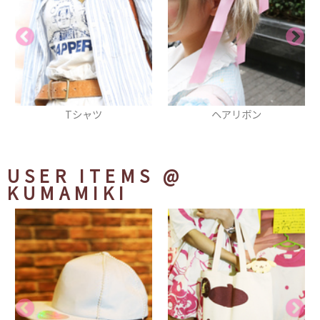
ヘアリボン
Lady Victorian Rose
Jewelry〜想いは薔薇の花び
らの上に〜柄ロングジャンパ
ースカート
USER ITEMS
@
KUMAMIKI