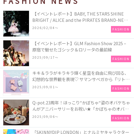
FASHION NEWS
【イベントレポート】BABY, THE STARS SHINE
BRIGHT / ALICE and the PIRATES BRAND-NEW
COLLECTION in TOKYO
2026/02/04〜
FASHION
【イベントレポート】GLM Fashion Show 2025 –
原宿で魅せたゴシック＆ロリータの最前線
2025/09/17〜
FASHION
キキ＆ララがキラキラ輝く星空を自由に飛び回る、
幻想的な世界観を表現♡ サマンサベガから『リトル
ツインスターズ』50周年アニバーサリーイヤー』を
2025/09/01〜
FASHION
記念したコレクションが登場
Q-pot.23周年！ほっこり“かぼちゃ“姿のオバケちゃ
んがアニバーサリーをお祝い★「かぼちゃのオバケ
ーキアクセサリー」が新発売！Q-pot CAFE.では
2025/09/06〜
FASHION
「かぼちゃのオバケーキプレート」も登場
「SKINNYDIP LONDON」とナルミヤキャラクター