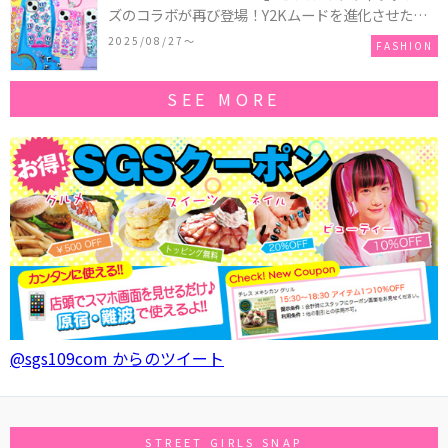
ズのコラボが再び登場！Y2Kムードを進化させた新
作コレクションを発売♪
2025/08/27〜
FASHION
SEE MORE
@sgs109com からのツイート
STREET GIRLS SNAP