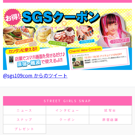
@sgs109com からのツイート
STREET GIRLS SNAP
ニュース
インタビュー
試写会
スナップ
クーポン
原宿店舗
プレゼント