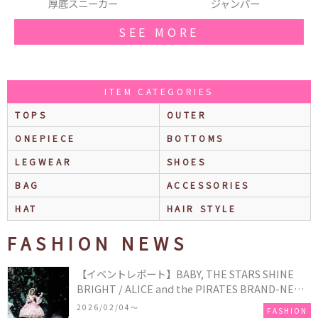
厚底スニーカー
ジャンパー
SEE MORE
ITEM CATEGORIES
TOPS
OUTER
ONEPIECE
BOTTOMS
LEGWEAR
SHOES
BAG
ACCESSORIES
HAT
HAIR STYLE
FASHION NEWS
【イベントレポート】BABY, THE STARS SHINE
BRIGHT / ALICE and the PIRATES BRAND-NEW
COLLECTION in TOKYO
2026/02/04〜
FASHION