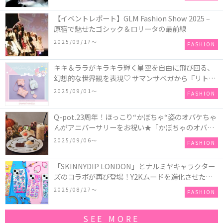
【イベントレポート】GLM Fashion Show 2025 –
原宿で魅せたゴシック＆ロリータの最前線
2025/09/17〜
FASHION
キキ＆ララがキラキラ輝く星空を自由に飛び回る、
幻想的な世界観を表現♡ サマンサベガから『リトル
ツインスターズ』50周年アニバーサリーイヤー』を
2025/09/01〜
FASHION
記念したコレクションが登場
Q-pot.23周年！ほっこり“かぼちゃ“姿のオバケちゃ
んがアニバーサリーをお祝い★「かぼちゃのオバケ
ーキアクセサリー」が新発売！Q-pot CAFE.では
2025/09/06〜
FASHION
「かぼちゃのオバケーキプレート」も登場
「SKINNYDIP LONDON」とナルミヤキャラクター
ズのコラボが再び登場！Y2Kムードを進化させた新
作コレクションを発売♪
2025/08/27〜
FASHION
SEE MORE