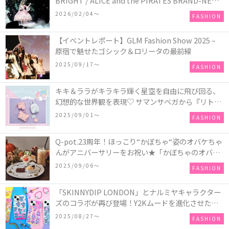
BRIGHT / ALICE and the PIRATES BRAND-NEW
COLLECTION in TOKYO
2026/02/04〜
FASHION
【イベントレポート】GLM Fashion Show 2025 –
原宿で魅せたゴシック＆ロリータの最前線
2025/09/17〜
FASHION
キキ＆ララがキラキラ輝く星空を自由に飛び回る、
幻想的な世界観を表現♡ サマンサベガから『リトル
ツインスターズ』50周年アニバーサリーイヤー』を
2025/09/01〜
FASHION
記念したコレクションが登場
Q-pot.23周年！ほっこり“かぼちゃ“姿のオバケちゃ
んがアニバーサリーをお祝い★「かぼちゃのオバケ
ーキアクセサリー」が新発売！Q-pot CAFE.では
2025/09/06〜
FASHION
「かぼちゃのオバケーキプレート」も登場
「SKINNYDIP LONDON」とナルミヤキャラクター
ズのコラボが再び登場！Y2Kムードを進化させた新
作コレクションを発売♪
2025/08/27〜
FASHION