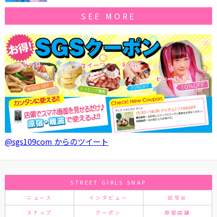
SEE MORE
@sgs109com からのツイート
STREET GIRLS SNAP
ニュース
インタビュー
試写会
スナップ
クーポン
原宿店舗