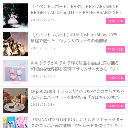
【イベントレポート】BABY, THE STARS SHINE
BRIGHT / ALICE and the PIRATES BRAND-NEW
COLLECTION in TOKYO
2026/02/04〜
FASHION
【イベントレポート】GLM Fashion Show 2025 –
原宿で魅せたゴシック＆ロリータの最前線
2025/09/17〜
FASHION
キキ＆ララがキラキラ輝く星空を自由に飛び回る、
幻想的な世界観を表現♡ サマンサベガから『リトル
ツインスターズ』50周年アニバーサリーイヤー』を
2025/09/01〜
FASHION
記念したコレクションが登場
Q-pot.23周年！ほっこり“かぼちゃ“姿のオバケちゃ
んがアニバーサリーをお祝い★「かぼちゃのオバケ
ーキアクセサリー」が新発売！Q-pot CAFE.では
2025/09/06〜
FASHION
「かぼちゃのオバケーキプレート」も登場
「SKINNYDIP LONDON」とナルミヤキャラクター
ズのコラボが再び登場！Y2Kムードを進化させた新