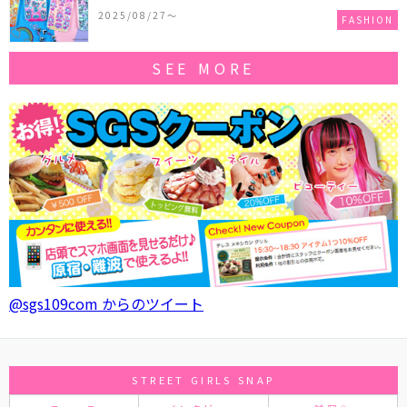
作コレクションを発売♪
2025/08/27〜
FASHION
SEE MORE
@sgs109com からのツイート
STREET GIRLS SNAP