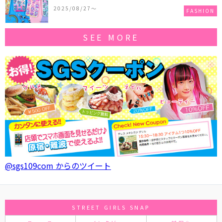
作コレクションを発売♪
2025/08/27〜
FASHION
SEE MORE
@sgs109com からのツイート
STREET GIRLS SNAP