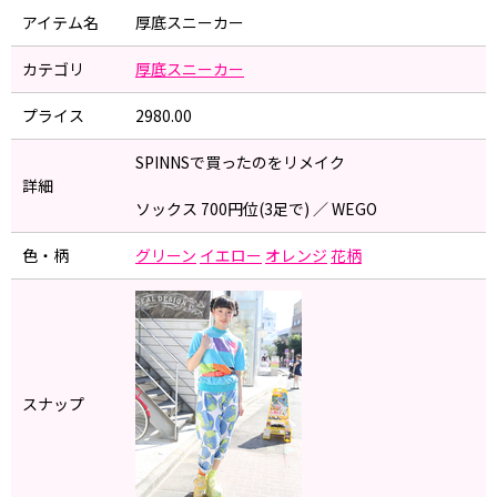
アイテム名
厚底スニーカー
カテゴリ
厚底スニーカー
プライス
2980.00
SPINNSで買ったのをリメイク
詳細
ソックス 700円位(3足で) ／ WEGO
色・柄
グリーン
イエロー
オレンジ
花柄
スナップ