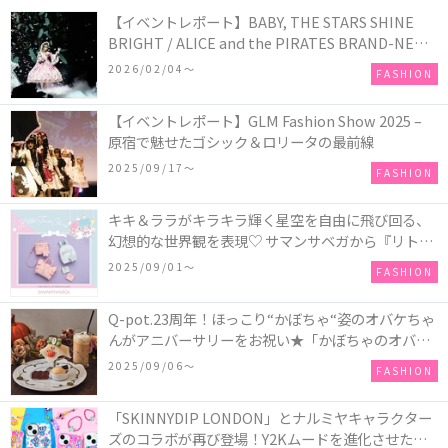
【イベントレポート】BABY, THE STARS SHINE
BRIGHT / ALICE and the PIRATES BRAND-NEW
COLLECTION in TOKYO
2026/02/04〜
FASHION
【イベントレポート】GLM Fashion Show 2025 –
原宿で魅せたゴシック＆ロリータの最前線
2025/09/17〜
FASHION
キキ＆ララがキラキラ輝く星空を自由に飛び回る、
幻想的な世界観を表現♡ サマンサベガから『リトル
ツインスターズ』50周年アニバーサリーイヤー』を
2025/09/01〜
FASHION
記念したコレクションが登場
Q-pot.23周年！ほっこり“かぼちゃ“姿のオバケちゃ
んがアニバーサリーをお祝い★「かぼちゃのオバケ
ーキアクセサリー」が新発売！Q-pot CAFE.では
2025/09/06〜
FASHION
「かぼちゃのオバケーキプレート」も登場
「SKINNYDIP LONDON」とナルミヤキャラクター
ズのコラボが再び登場！Y2Kムードを進化させた新