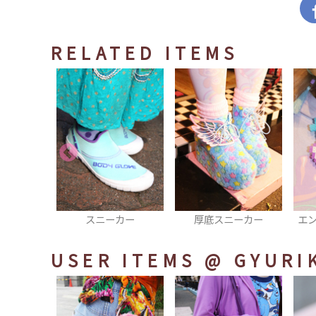
RELATED ITEMS
カー
厚底スニーカー
エンジェルハートネッ
クレス
USER ITEMS
@ GYURI