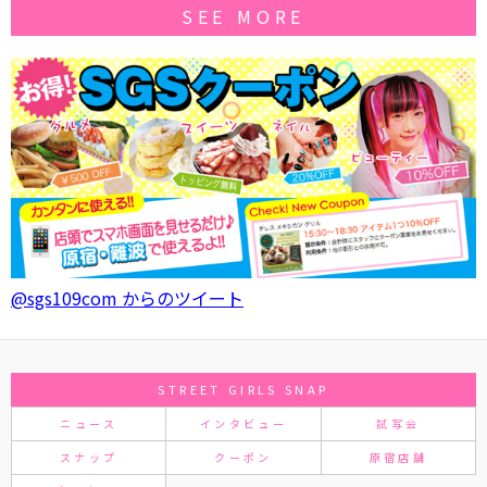
SEE MORE
@sgs109com からのツイート
STREET GIRLS SNAP
ニュース
インタビュー
試写会
スナップ
クーポン
原宿店舗