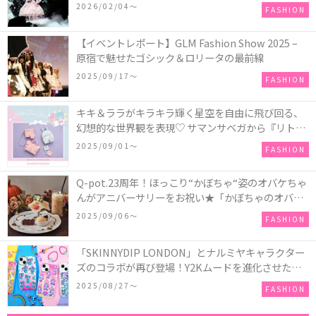
COLLECTION in TOKYO
2026/02/04〜
FASHION
【イベントレポート】GLM Fashion Show 2025 –
原宿で魅せたゴシック＆ロリータの最前線
2025/09/17〜
FASHION
キキ＆ララがキラキラ輝く星空を自由に飛び回る、
幻想的な世界観を表現♡ サマンサベガから『リトル
ツインスターズ』50周年アニバーサリーイヤー』を
2025/09/01〜
FASHION
記念したコレクションが登場
Q-pot.23周年！ほっこり“かぼちゃ“姿のオバケちゃ
んがアニバーサリーをお祝い★「かぼちゃのオバケ
ーキアクセサリー」が新発売！Q-pot CAFE.では
2025/09/06〜
FASHION
「かぼちゃのオバケーキプレート」も登場
「SKINNYDIP LONDON」とナルミヤキャラクター
ズのコラボが再び登場！Y2Kムードを進化させた新
作コレクションを発売♪
2025/08/27〜
FASHION