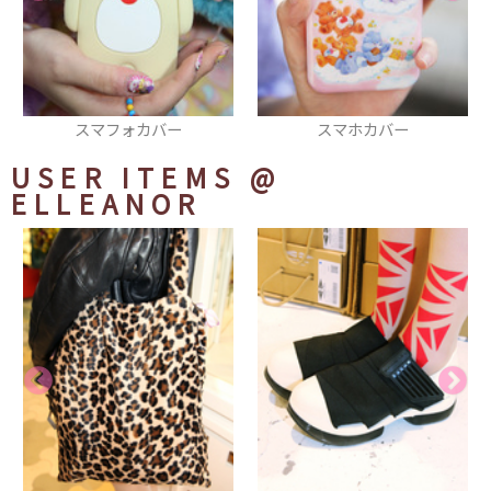
バー
スマホカバー
リング
USER ITEMS
@
ELLEANOR