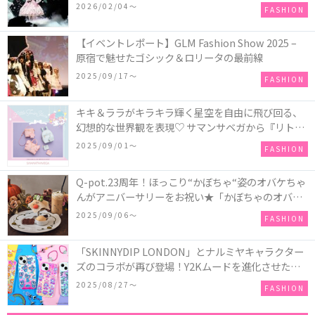
COLLECTION in TOKYO
2026/02/04〜
FASHION
【イベントレポート】GLM Fashion Show 2025 –
原宿で魅せたゴシック＆ロリータの最前線
2025/09/17〜
FASHION
キキ＆ララがキラキラ輝く星空を自由に飛び回る、
幻想的な世界観を表現♡ サマンサベガから『リトル
ツインスターズ』50周年アニバーサリーイヤー』を
2025/09/01〜
FASHION
記念したコレクションが登場
Q-pot.23周年！ほっこり“かぼちゃ“姿のオバケちゃ
んがアニバーサリーをお祝い★「かぼちゃのオバケ
ーキアクセサリー」が新発売！Q-pot CAFE.では
2025/09/06〜
FASHION
「かぼちゃのオバケーキプレート」も登場
「SKINNYDIP LONDON」とナルミヤキャラクター
ズのコラボが再び登場！Y2Kムードを進化させた新
作コレクションを発売♪
2025/08/27〜
FASHION