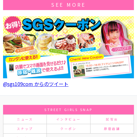
SEE MORE
@sgs109com からのツイート
STREET GIRLS SNAP
ニュース
インタビュー
試写会
スナップ
クーポン
原宿店舗