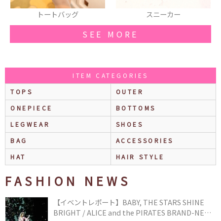
ートバッグ
スニーカー
レギ
SEE MORE
ITEM CATEGORIES
TOPS
OUTER
ONEPIECE
BOTTOMS
LEGWEAR
SHOES
BAG
ACCESSORIES
HAT
HAIR STYLE
FASHION NEWS
【イベントレポート】BABY, THE STARS SHINE
BRIGHT / ALICE and the PIRATES BRAND-NEW