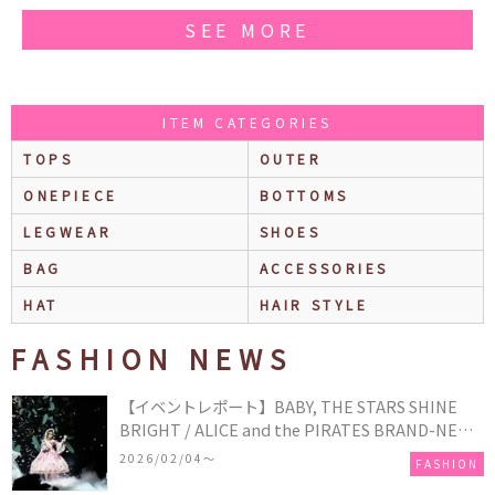
SEE MORE
ITEM CATEGORIES
TOPS
OUTER
ONEPIECE
BOTTOMS
LEGWEAR
SHOES
BAG
ACCESSORIES
HAT
HAIR STYLE
FASHION NEWS
【イベントレポート】BABY, THE STARS SHINE
BRIGHT / ALICE and the PIRATES BRAND-NEW
COLLECTION in TOKYO
2026/02/04〜
FASHION