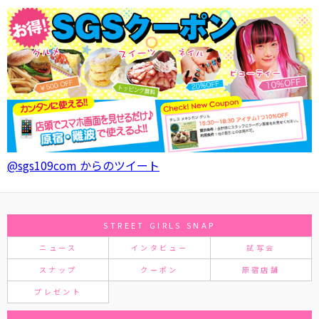
@sgs109com からのツイート
STREET GIRLS SNAP
ニュース
インタビュー
試写会
スナップ
クーポン
原宿店舗
プレゼント