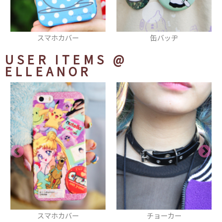
缶バッヂ
ピアス
USER ITEMS
@
ELLEANOR
チョーカー
スウェット