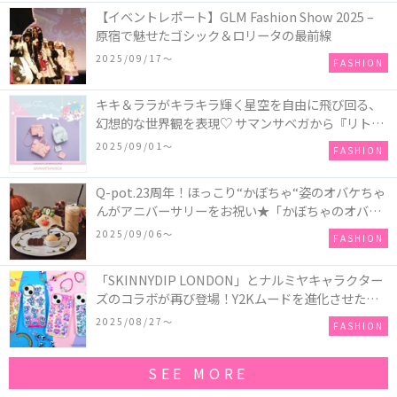
【イベントレポート】GLM Fashion Show 2025 –
原宿で魅せたゴシック＆ロリータの最前線
2025/09/17〜
FASHION
キキ＆ララがキラキラ輝く星空を自由に飛び回る、
幻想的な世界観を表現♡ サマンサベガから『リトル
ツインスターズ』50周年アニバーサリーイヤー』を
2025/09/01〜
FASHION
記念したコレクションが登場
Q-pot.23周年！ほっこり“かぼちゃ“姿のオバケちゃ
んがアニバーサリーをお祝い★「かぼちゃのオバケ
ーキアクセサリー」が新発売！Q-pot CAFE.では
2025/09/06〜
FASHION
「かぼちゃのオバケーキプレート」も登場
「SKINNYDIP LONDON」とナルミヤキャラクター
ズのコラボが再び登場！Y2Kムードを進化させた新
作コレクションを発売♪
2025/08/27〜
FASHION
SEE MORE