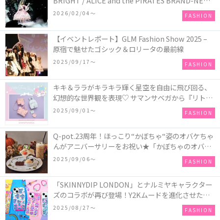
BRIGHT / ALICE and the PIRATES BRAND-NEW
COLLECTION in TOKYO
2026/02/04〜
FASHION
【イベントレポート】GLM Fashion Show 2025 –
原宿で魅せたゴシック＆ロリータの最前線
2025/09/17〜
FASHION
キキ＆ララがキラキラ輝く星空を自由に飛び回る、
幻想的な世界観を表現♡ サマンサベガから『リトル
ツインスターズ』50周年アニバーサリーイヤー』を
2025/09/01〜
FASHION
記念したコレクションが登場
Q-pot.23周年！ほっこり“かぼちゃ“姿のオバケちゃ
んがアニバーサリーをお祝い★「かぼちゃのオバケ
ーキアクセサリー」が新発売！Q-pot CAFE.では
2025/09/06〜
FASHION
「かぼちゃのオバケーキプレート」も登場
「SKINNYDIP LONDON」とナルミヤキャラクター
ズのコラボが再び登場！Y2Kムードを進化させた新
作コレクションを発売♪
2025/08/27〜
FASHION