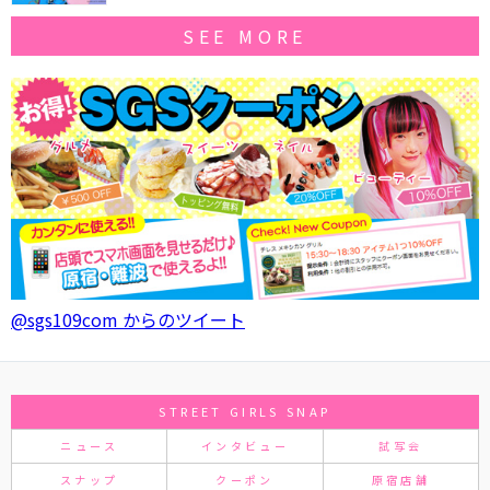
SEE MORE
@sgs109com からのツイート
STREET GIRLS SNAP
ニュース
インタビュー
試写会
スナップ
クーポン
原宿店舗