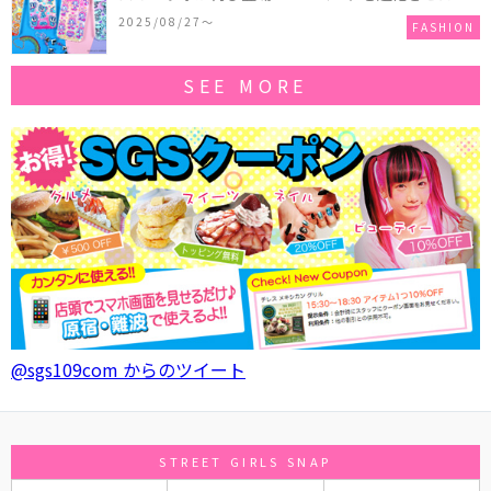
作コレクションを発売♪
2025/08/27〜
FASHION
SEE MORE
@sgs109com からのツイート
STREET GIRLS SNAP