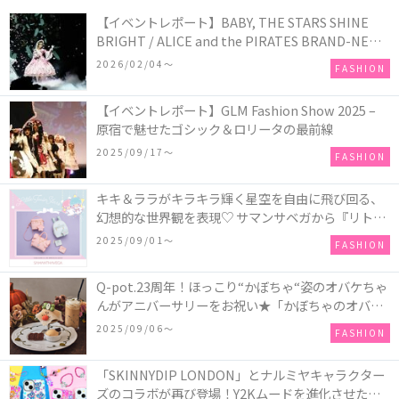
【イベントレポート】BABY, THE STARS SHINE
BRIGHT / ALICE and the PIRATES BRAND-NEW
COLLECTION in TOKYO
2026/02/04〜
FASHION
【イベントレポート】GLM Fashion Show 2025 –
原宿で魅せたゴシック＆ロリータの最前線
2025/09/17〜
FASHION
キキ＆ララがキラキラ輝く星空を自由に飛び回る、
幻想的な世界観を表現♡ サマンサベガから『リトル
ツインスターズ』50周年アニバーサリーイヤー』を
2025/09/01〜
FASHION
記念したコレクションが登場
Q-pot.23周年！ほっこり“かぼちゃ“姿のオバケちゃ
んがアニバーサリーをお祝い★「かぼちゃのオバケ
ーキアクセサリー」が新発売！Q-pot CAFE.では
2025/09/06〜
FASHION
「かぼちゃのオバケーキプレート」も登場
「SKINNYDIP LONDON」とナルミヤキャラクター
ズのコラボが再び登場！Y2Kムードを進化させた新