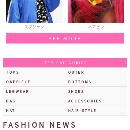
スタジャン
ヘアピン
厚
SEE MORE
ITEM CATEGORIES
TOPS
OUTER
ONEPIECE
BOTTOMS
LEGWEAR
SHOES
BAG
ACCESSORIES
HAT
HAIR STYLE
FASHION NEWS