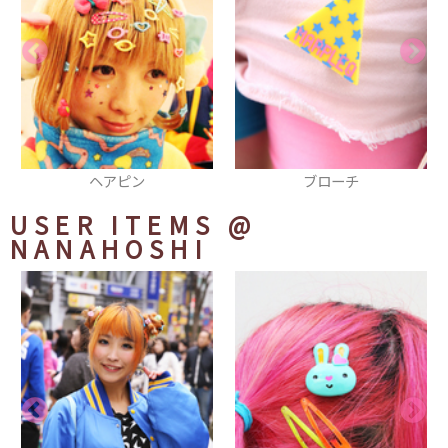
ピン
ブローチ
ブレスレ
USER ITEMS
@
NANAHOSHI