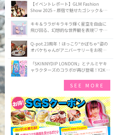
TOKYO
【イベントレポート】GLM Fashion
Show 2025 – 原宿で魅せたゴシック＆ロ
リータの最前線
キキ＆ララがキラキラ輝く星空を自由に
飛び回る、幻想的な世界観を表現♡ サマ
ンサベガから『リトルツインスターズ』
50周年アニバーサリーイヤー』を記念し
Q-pot.23周年！ほっこり“かぼちゃ“姿の
たコレクションが登場
オバケちゃんがアニバーサリーをお祝い
★「かぼちゃのオバケーキアクセサリ
ー」が新発売！Q-pot CAFE.では「かぼち
「SKINNYDIP LONDON」とナルミヤキ
ゃのオバケーキプレート」も登場
ャラクターズのコラボが再び登場！Y2Kム
ードを進化させた新作コレクションを発
売♪
SEE MORE