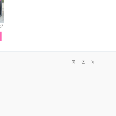
パンプス
リボンオペラシューズ
ヘアリ
𝕏