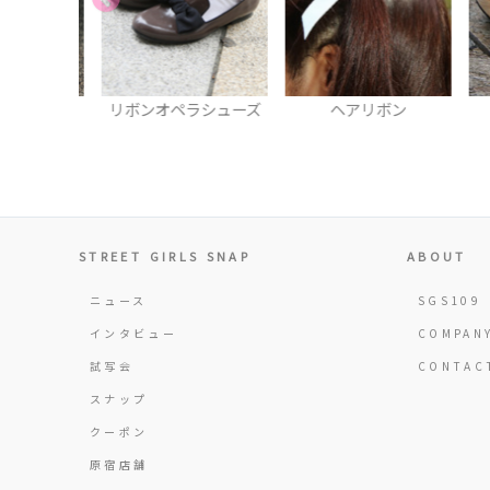
プス
リボンオペラシューズ
ヘアリボン
STREET GIRLS SNAP
ABOUT
ニュース
SGS109
インタビュー
COMPAN
試写会
CONTAC
スナップ
クーポン
原宿店舗