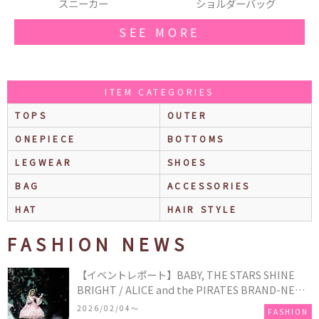
ショルダーバッグ
ブルゾン
SEE MORE
ITEM CATEGORIES
TOPS
OUTER
ONEPIECE
BOTTOMS
LEGWEAR
SHOES
BAG
ACCESSORIES
HAT
HAIR STYLE
FASHION NEWS
【イベントレポート】BABY, THE STARS SHINE
BRIGHT / ALICE and the PIRATES BRAND-NEW
COLLECTION in TOKYO
2026/02/04〜
FASHION