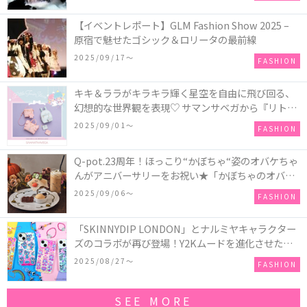
【イベントレポート】GLM Fashion Show 2025 –
原宿で魅せたゴシック＆ロリータの最前線
2025/09/17〜
FASHION
キキ＆ララがキラキラ輝く星空を自由に飛び回る、
幻想的な世界観を表現♡ サマンサベガから『リトル
ツインスターズ』50周年アニバーサリーイヤー』を
2025/09/01〜
FASHION
記念したコレクションが登場
Q-pot.23周年！ほっこり“かぼちゃ“姿のオバケちゃ
んがアニバーサリーをお祝い★「かぼちゃのオバケ
ーキアクセサリー」が新発売！Q-pot CAFE.では
2025/09/06〜
FASHION
「かぼちゃのオバケーキプレート」も登場
「SKINNYDIP LONDON」とナルミヤキャラクター
ズのコラボが再び登場！Y2Kムードを進化させた新
作コレクションを発売♪
2025/08/27〜
FASHION
SEE MORE