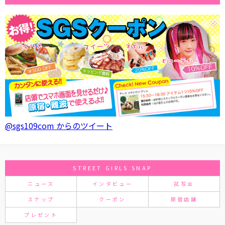
@sgs109com からのツイート
STREET GIRLS SNAP
ニュース
インタビュー
試写会
スナップ
クーポン
原宿店舗
プレゼント