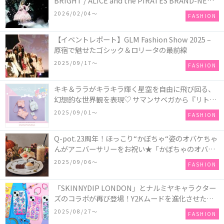
BRIGHT / ALICE and the PIRATES BRAND-NEW
COLLECTION in TOKYO
2026/02/04〜
FASHION
【イベントレポート】GLM Fashion Show 2025 –
原宿で魅せたゴシック＆ロリータの最前線
2025/09/17〜
FASHION
キキ＆ララがキラキラ輝く星空を自由に飛び回る、
幻想的な世界観を表現♡ サマンサベガから『リトル
ツインスターズ』50周年アニバーサリーイヤー』を
2025/09/01〜
FASHION
記念したコレクションが登場
Q-pot.23周年！ほっこり“かぼちゃ“姿のオバケちゃ
んがアニバーサリーをお祝い★「かぼちゃのオバケ
ーキアクセサリー」が新発売！Q-pot CAFE.では
2025/09/06〜
FASHION
「かぼちゃのオバケーキプレート」も登場
「SKINNYDIP LONDON」とナルミヤキャラクター
ズのコラボが再び登場！Y2Kムードを進化させた新
作コレクションを発売♪
2025/08/27〜
FASHION