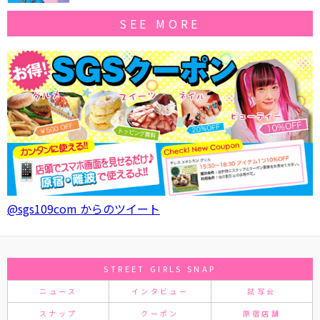
SEE MORE
@sgs109com からのツイート
STREET GIRLS SNAP
ニュース
インタビュー
試写会
スナップ
クーポン
原宿店舗