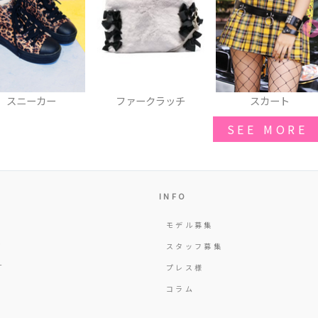
ファークラッチ
スカート
リュック
SEE MORE
INFO
モデル募集
Y
スタッフ募集
T
プレス様
コラム