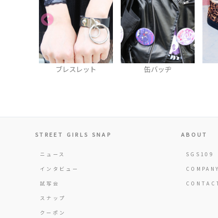
レット
缶バッヂ
スニーカー
STREET GIRLS SNAP
ABOUT
ニュース
SGS109
インタビュー
COMPAN
試写会
CONTAC
スナップ
クーポン