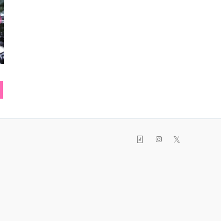
ブレスレット
缶バッヂ
スニー
𝕏