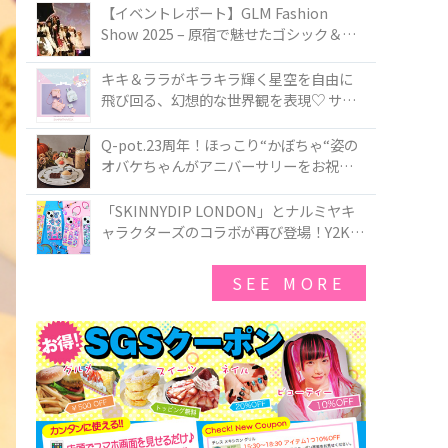
TOKYO
【イベントレポート】GLM Fashion
Show 2025 – 原宿で魅せたゴシック＆ロ
リータの最前線
キキ＆ララがキラキラ輝く星空を自由に
飛び回る、幻想的な世界観を表現♡ サマ
ンサベガから『リトルツインスターズ』
50周年アニバーサリーイヤー』を記念し
Q-pot.23周年！ほっこり“かぼちゃ“姿の
たコレクションが登場
オバケちゃんがアニバーサリーをお祝い
★「かぼちゃのオバケーキアクセサリ
ー」が新発売！Q-pot CAFE.では「かぼち
「SKINNYDIP LONDON」とナルミヤキ
ゃのオバケーキプレート」も登場
ャラクターズのコラボが再び登場！Y2Kム
ードを進化させた新作コレクションを発
売♪
SEE MORE