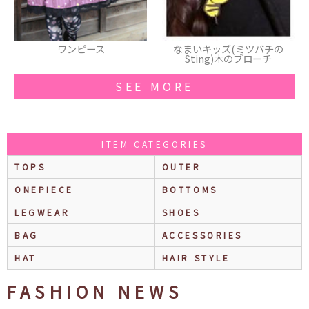
ピース
なまいキッズ(ミツバチの
帽子
Sting)木のブローチ
SEE MORE
ITEM CATEGORIES
TOPS
OUTER
ONEPIECE
BOTTOMS
LEGWEAR
SHOES
BAG
ACCESSORIES
HAT
HAIR STYLE
FASHION NEWS