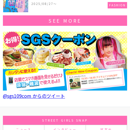
作コレクションを発売♪
2025/08/27〜
FASHION
SEE MORE
@sgs109com からのツイート
STREET GIRLS SNAP
ニュース
インタビュー
試写会