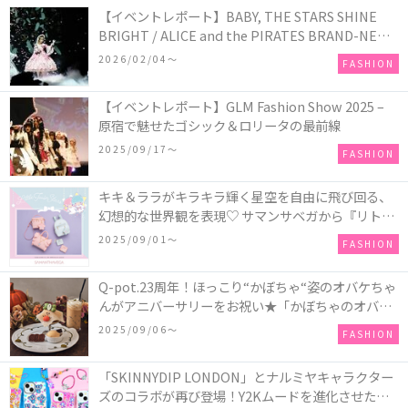
【イベントレポート】BABY, THE STARS SHINE
BRIGHT / ALICE and the PIRATES BRAND-NEW
COLLECTION in TOKYO
2026/02/04〜
FASHION
【イベントレポート】GLM Fashion Show 2025 –
原宿で魅せたゴシック＆ロリータの最前線
2025/09/17〜
FASHION
キキ＆ララがキラキラ輝く星空を自由に飛び回る、
幻想的な世界観を表現♡ サマンサベガから『リトル
ツインスターズ』50周年アニバーサリーイヤー』を
2025/09/01〜
FASHION
記念したコレクションが登場
Q-pot.23周年！ほっこり“かぼちゃ“姿のオバケちゃ
んがアニバーサリーをお祝い★「かぼちゃのオバケ
ーキアクセサリー」が新発売！Q-pot CAFE.では
2025/09/06〜
FASHION
「かぼちゃのオバケーキプレート」も登場
「SKINNYDIP LONDON」とナルミヤキャラクター
ズのコラボが再び登場！Y2Kムードを進化させた新