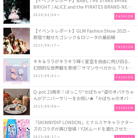
【イベントレポート】BABY, THE STARS SHINE
BRIGHT / ALICE and the PIRATES BRAND-NEW
COLLECTION in TOKYO
2026/02/04〜
FASHION
【イベントレポート】GLM Fashion Show 2025 –
原宿で魅せたゴシック＆ロリータの最前線
2025/09/17〜
FASHION
キキ＆ララがキラキラ輝く星空を自由に飛び回る、
幻想的な世界観を表現♡ サマンサベガから『リトル
ツインスターズ』50周年アニバーサリーイヤー』を
2025/09/01〜
FASHION
記念したコレクションが登場
Q-pot.23周年！ほっこり“かぼちゃ“姿のオバケちゃ
んがアニバーサリーをお祝い★「かぼちゃのオバケ
ーキアクセサリー」が新発売！Q-pot CAFE.では
2025/09/06〜
FASHION
「かぼちゃのオバケーキプレート」も登場
「SKINNYDIP LONDON」とナルミヤキャラクター
ズのコラボが再び登場！Y2Kムードを進化させた新
作コレクションを発売♪
2025/08/27〜