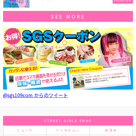
FASHION
SEE MORE
@sgs109com からのツイート
STREET GIRLS SNAP
ニュース
インタビュー
試写会