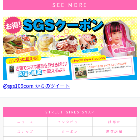
SEE MORE
@sgs109com からのツイート
STREET GIRLS SNAP
ニュース
インタビュー
試写会
スナップ
クーポン
原宿店舗