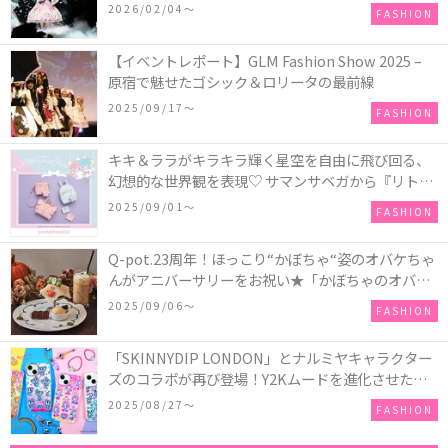
COLLECTION in TOKYO
2026/02/04〜
FASHION
【イベントレポート】GLM Fashion Show 2025 –
原宿で魅せたゴシック＆ロリータの最前線
2025/09/17〜
FASHION
キキ＆ララがキラキラ輝く星空を自由に飛び回る、
幻想的な世界観を表現♡ サマンサベガから『リトル
ツインスターズ』50周年アニバーサリーイヤー』を
2025/09/01〜
FASHION
記念したコレクションが登場
Q-pot.23周年！ほっこり“かぼちゃ“姿のオバケちゃ
んがアニバーサリーをお祝い★「かぼちゃのオバケ
ーキアクセサリー」が新発売！Q-pot CAFE.では
2025/09/06〜
FASHION
「かぼちゃのオバケーキプレート」も登場
「SKINNYDIP LONDON」とナルミヤキャラクター
ズのコラボが再び登場！Y2Kムードを進化させた新
作コレクションを発売♪
2025/08/27〜
FASHION