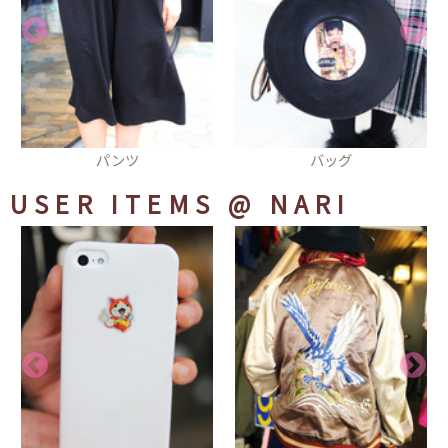
ンツ
バッグ
ダンガリーパジ
USER ITEMS
@ NARI