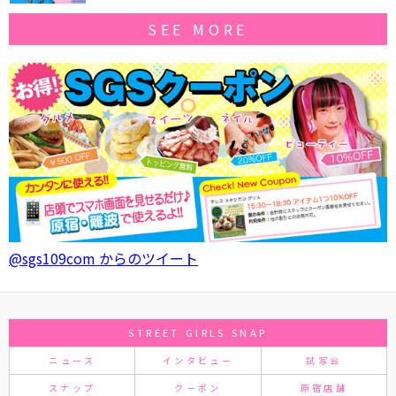
SEE MORE
@sgs109com からのツイート
STREET GIRLS SNAP
ニュース
インタビュー
試写会
スナップ
クーポン
原宿店舗