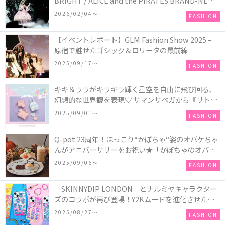
BRIGHT / ALICE and the PIRATES BRAND-NEW
COLLECTION in TOKYO
2026/02/04〜
FASHION
【イベントレポート】GLM Fashion Show 2025 –
原宿で魅せたゴシック＆ロリータの最前線
2025/09/17〜
FASHION
キキ＆ララがキラキラ輝く星空を自由に飛び回る、
幻想的な世界観を表現♡ サマンサベガから『リトル
ツインスターズ』50周年アニバーサリーイヤー』を
2025/09/01〜
FASHION
記念したコレクションが登場
Q-pot.23周年！ほっこり“かぼちゃ“姿のオバケちゃ
んがアニバーサリーをお祝い★「かぼちゃのオバケ
ーキアクセサリー」が新発売！Q-pot CAFE.では
2025/09/06〜
FASHION
「かぼちゃのオバケーキプレート」も登場
「SKINNYDIP LONDON」とナルミヤキャラクター
ズのコラボが再び登場！Y2Kムードを進化させた新
作コレクションを発売♪
2025/08/27〜
FASHION