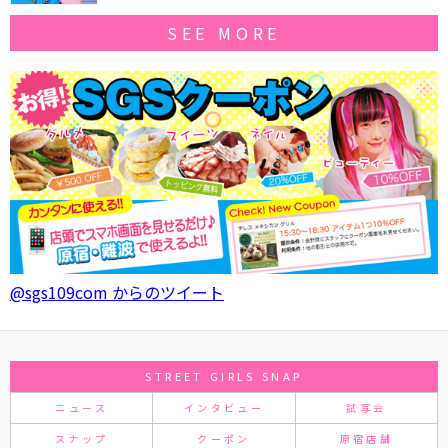
SEE MORE
@sgs109com からのツイート
STREET GIRLS SNAP
ニュース
インタビュー
試写会
スナップ
クーポン
原宿店舗