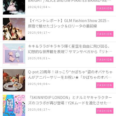
BRIGHT / ALICE and the PIRATES BRAND-NEW
COLLECTION in TOKYO
2026/02/04〜
FASHION
【イベントレポート】GLM Fashion Show 2025 –
原宿で魅せたゴシック＆ロリータの最前線
2025/09/17〜
FASHION
キキ＆ララがキラキラ輝く星空を自由に飛び回る、
幻想的な世界観を表現♡ サマンサベガから『リトル
ツインスターズ』50周年アニバーサリーイヤー』を
2025/09/01〜
FASHION
記念したコレクションが登場
Q-pot.23周年！ほっこり“かぼちゃ“姿のオバケちゃ
んがアニバーサリーをお祝い★「かぼちゃのオバケ
ーキアクセサリー」が新発売！Q-pot CAFE.では
2025/09/06〜
FASHION
「かぼちゃのオバケーキプレート」も登場
「SKINNYDIP LONDON」とナルミヤキャラクター
ズのコラボが再び登場！Y2Kムードを進化させた新
作コレクションを発売♪
2025/08/27〜
FASHION