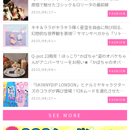
原宿で魅せたゴシック＆ロリータの最前線
2025/09/17〜
FASHION
キキ＆ララがキラキラ輝く星空を自由に飛び回る、
幻想的な世界観を表現♡ サマンサベガから『リトル
ツインスターズ』50周年アニバーサリーイヤー』を
2025/09/01〜
FASHION
記念したコレクションが登場
Q-pot.23周年！ほっこり“かぼちゃ“姿のオバケちゃ
んがアニバーサリーをお祝い★「かぼちゃのオバケ
ーキアクセサリー」が新発売！Q-pot CAFE.では
2025/09/06〜
FASHION
「かぼちゃのオバケーキプレート」も登場
「SKINNYDIP LONDON」とナルミヤキャラクター
ズのコラボが再び登場！Y2Kムードを進化させた新
作コレクションを発売♪
2025/08/27〜
FASHION
SEE MORE