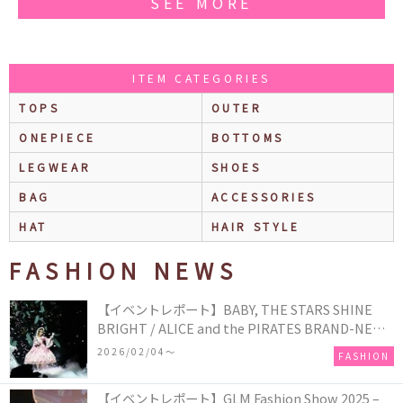
SEE MORE
ITEM CATEGORIES
TOPS
OUTER
ONEPIECE
BOTTOMS
LEGWEAR
SHOES
BAG
ACCESSORIES
HAT
HAIR STYLE
FASHION NEWS
【イベントレポート】BABY, THE STARS SHINE
BRIGHT / ALICE and the PIRATES BRAND-NEW
COLLECTION in TOKYO
2026/02/04〜
FASHION
【イベントレポート】GLM Fashion Show 2025 –