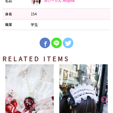
みぃーたん
miipnk
名前
身長
154
職業
学生
RELATED ITEMS