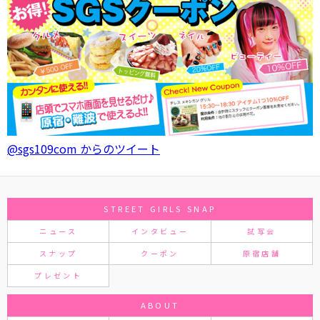
@sgs109com からのツイート
STREET GIRLS SNAP
ニュース
インタビュー
試写会
スナップ
クーポン
原宿店舗
プレゼント
ABOUT