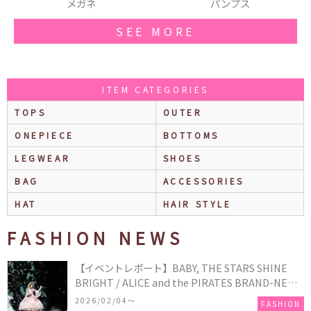
パンプス
パンプス
SEE MORE
ITEM CATEGORIES
TOPS
OUTER
ONEPIECE
BOTTOMS
LEGWEAR
SHOES
BAG
ACCESSORIES
HAT
HAIR STYLE
FASHION NEWS
【イベントレポート】BABY, THE STARS SHINE
BRIGHT / ALICE and the PIRATES BRAND-NEW
COLLECTION in TOKYO
2026/02/04〜
FASHION