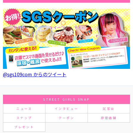
@sgs109com からのツイート
STREET GIRLS SNAP
ニュース
インタビュー
試写会
スナップ
クーポン
原宿店舗
プレゼント