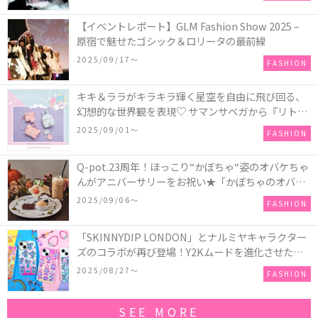
【イベントレポート】GLM Fashion Show 2025 –
原宿で魅せたゴシック＆ロリータの最前線
2025/09/17〜
FASHION
キキ＆ララがキラキラ輝く星空を自由に飛び回る、
幻想的な世界観を表現♡ サマンサベガから『リトル
ツインスターズ』50周年アニバーサリーイヤー』を
2025/09/01〜
FASHION
記念したコレクションが登場
Q-pot.23周年！ほっこり“かぼちゃ“姿のオバケちゃ
んがアニバーサリーをお祝い★「かぼちゃのオバケ
ーキアクセサリー」が新発売！Q-pot CAFE.では
2025/09/06〜
FASHION
「かぼちゃのオバケーキプレート」も登場
「SKINNYDIP LONDON」とナルミヤキャラクター
ズのコラボが再び登場！Y2Kムードを進化させた新
作コレクションを発売♪
2025/08/27〜
FASHION
SEE MORE