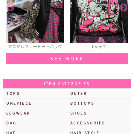
ッグ
Tシャツ
ロンT
SEE MORE
ITEM CATEGORIES
TOPS
OUTER
ONEPIECE
BOTTOMS
LEGWEAR
SHOES
BAG
ACCESSORIES
HAT
HAIR STYLE