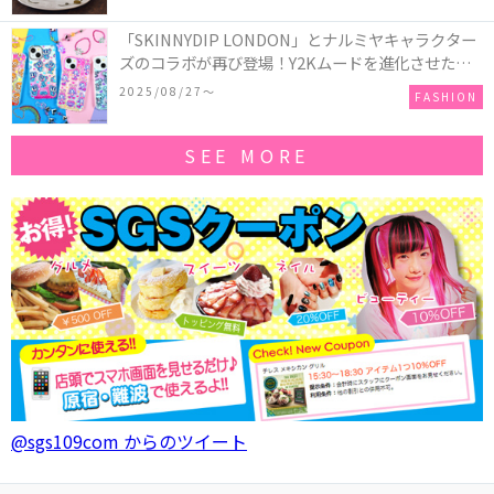
「SKINNYDIP LONDON」とナルミヤキャラクター
ズのコラボが再び登場！Y2Kムードを進化させた新
作コレクションを発売♪
2025/08/27〜
FASHION
SEE MORE
@sgs109com からのツイート