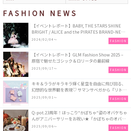
FASHION NEWS
【イベントレポート】BABY, THE STARS SHINE
BRIGHT / ALICE and the PIRATES BRAND-NEW
COLLECTION in TOKYO
2026/02/04〜
FASHION
【イベントレポート】GLM Fashion Show 2025 –
原宿で魅せたゴシック＆ロリータの最前線
2025/09/17〜
FASHION
キキ＆ララがキラキラ輝く星空を自由に飛び回る、
幻想的な世界観を表現♡ サマンサベガから『リトル
ツインスターズ』50周年アニバーサリーイヤー』を
2025/09/01〜
FASHION
記念したコレクションが登場
Q-pot.23周年！ほっこり“かぼちゃ“姿のオバケちゃ
んがアニバーサリーをお祝い★「かぼちゃのオバケ
ーキアクセサリー」が新発売！Q-pot CAFE.では
2025/09/06〜
FASHION
「かぼちゃのオバケーキプレート」も登場