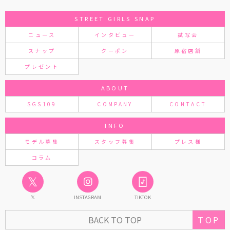
STREET GIRLS SNAP
ニュース
インタビュー
試写会
スナップ
クーポン
原宿店舗
プレゼント
ABOUT
SGS109
COMPANY
CONTACT
INFO
モデル募集
スタッフ募集
プレス様
コラム
𝕏
𝕏
INSTAGRAM
TIKTOK
TOP
BACK TO TOP