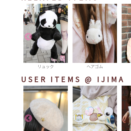
ュック
ヘアゴム
ワンピース
USER ITEMS
@ IJIMA