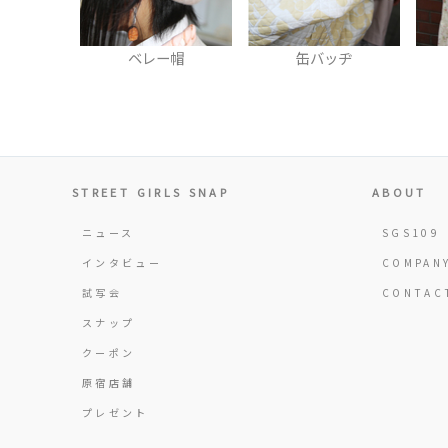
レー帽
缶バッヂ
トートバッグ
STREET GIRLS SNAP
ABOUT
ニュース
SGS109
インタビュー
COMPAN
試写会
CONTAC
スナップ
クーポン
原宿店舗
プレゼント