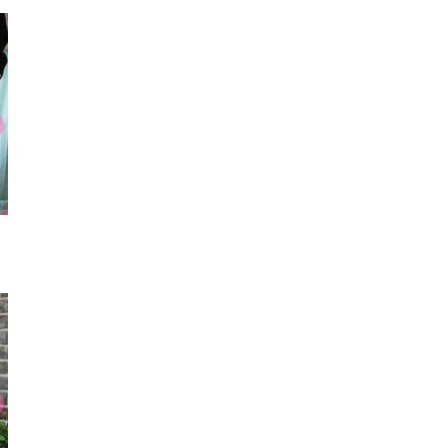
リュック
ヘアゴム
ワン