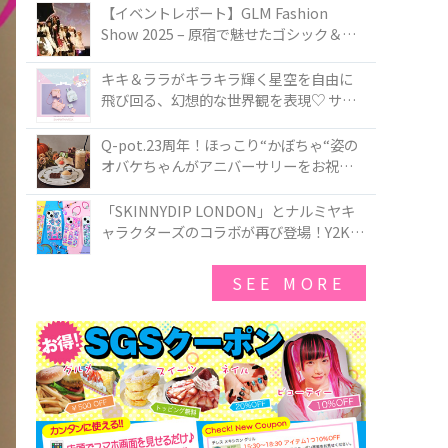
TOKYO
【イベントレポート】GLM Fashion
Show 2025 – 原宿で魅せたゴシック＆ロ
リータの最前線
キキ＆ララがキラキラ輝く星空を自由に
飛び回る、幻想的な世界観を表現♡ サマ
ンサベガから『リトルツインスターズ』
50周年アニバーサリーイヤー』を記念し
Q-pot.23周年！ほっこり“かぼちゃ“姿の
たコレクションが登場
オバケちゃんがアニバーサリーをお祝い
★「かぼちゃのオバケーキアクセサリ
ー」が新発売！Q-pot CAFE.では「かぼち
「SKINNYDIP LONDON」とナルミヤキ
ゃのオバケーキプレート」も登場
ャラクターズのコラボが再び登場！Y2Kム
ードを進化させた新作コレクションを発
売♪
SEE MORE