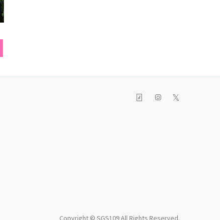
ベレー帽
缶バッヂ
トー
𝕏
Copyright © SGS109 All Rights Reserved.