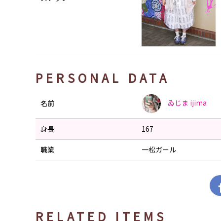
PERSONAL DATA
ゐじま
ijima
名前
身長
167
職業
一松ガール
RELATED ITEMS