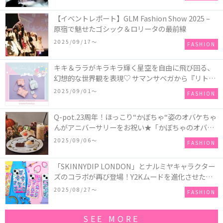
【イベントレポート】GLM Fashion Show 2025 –
原宿で魅せたゴシック＆ロリータの最前線
2025/09/17〜
FASHION
キキ＆ララがキラキラ輝く星空を自由に飛び回る、
幻想的な世界観を表現♡ サマンサベガから『リトル
ツインスターズ』50周年アニバーサリーイヤー』を
2025/09/01〜
FASHION
記念したコレクションが登場
Q-pot.23周年！ほっこり“かぼちゃ“姿のオバケちゃ
んがアニバーサリーをお祝い★「かぼちゃのオバケ
ーキアクセサリー」が新発売！Q-pot CAFE.では
2025/09/06〜
FASHION
「かぼちゃのオバケーキプレート」も登場
「SKINNYDIP LONDON」とナルミヤキャラクター
ズのコラボが再び登場！Y2Kムードを進化させた新
作コレクションを発売♪
2025/08/27〜
FASHION
SEE MORE