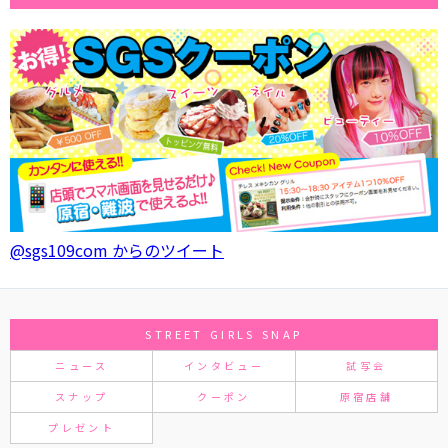
@sgs109com からのツイート
STREET GIRLS SNAP
ニュース
インタビュー
試写会
スナップ
クーポン
原宿店舗
プレゼント