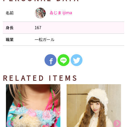
ゐじま
ijima
名前
身長
167
職業
一松ガール
RELATED ITEMS