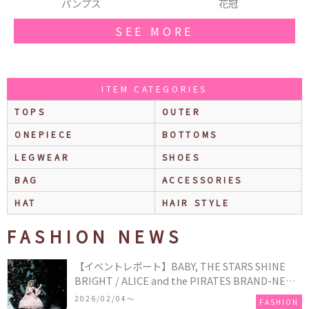
花冠
ワンピース
SEE MORE
ITEM CATEGORIES
TOPS
OUTER
ONEPIECE
BOTTOMS
LEGWEAR
SHOES
BAG
ACCESSORIES
HAT
HAIR STYLE
FASHION NEWS
【イベントレポート】BABY, THE STARS SHINE
BRIGHT / ALICE and the PIRATES BRAND-NEW
COLLECTION in TOKYO
2026/02/04〜
FASHION