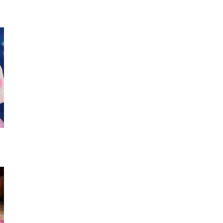
スマホカバー
ヘアピン
カーデ