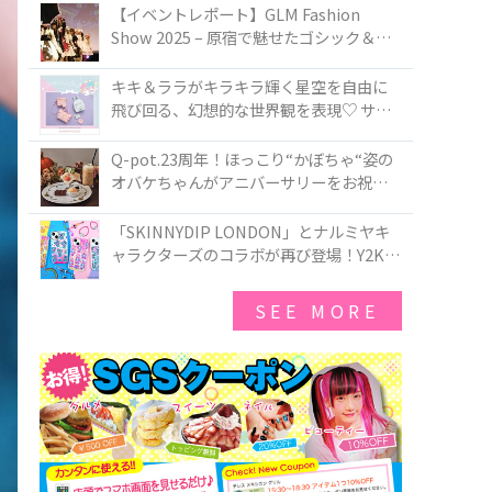
TOKYO
【イベントレポート】GLM Fashion
Show 2025 – 原宿で魅せたゴシック＆ロ
リータの最前線
キキ＆ララがキラキラ輝く星空を自由に
飛び回る、幻想的な世界観を表現♡ サマ
ンサベガから『リトルツインスターズ』
50周年アニバーサリーイヤー』を記念し
Q-pot.23周年！ほっこり“かぼちゃ“姿の
たコレクションが登場
オバケちゃんがアニバーサリーをお祝い
★「かぼちゃのオバケーキアクセサリ
ー」が新発売！Q-pot CAFE.では「かぼち
「SKINNYDIP LONDON」とナルミヤキ
ゃのオバケーキプレート」も登場
ャラクターズのコラボが再び登場！Y2Kム
ードを進化させた新作コレクションを発
売♪
SEE MORE