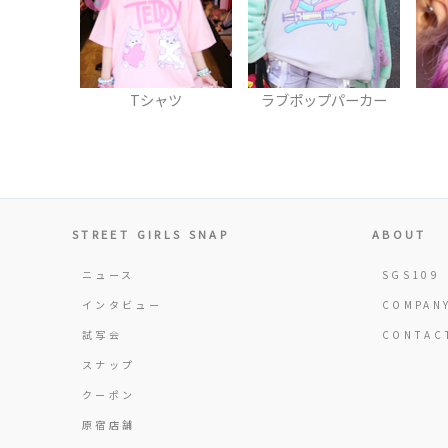
ャツ
ラブポップパーカー
ヘアゴム
STREET GIRLS SNAP
ABOUT
ニュース
SGS109
インタビュー
COMPAN
試写会
CONTAC
スナップ
クーポン
原宿店舗