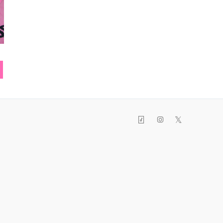
Tシャツ
ラブポップパーカー
ヘア
𝕏