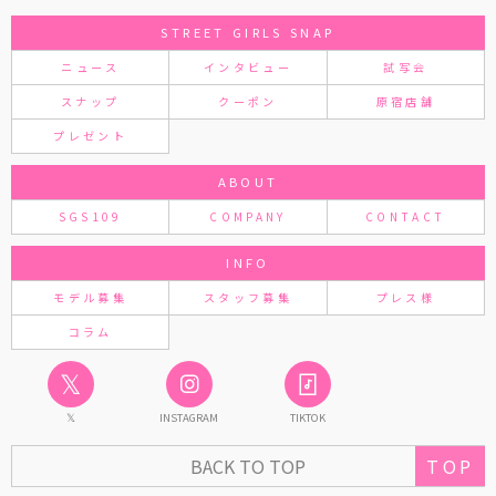
STREET GIRLS SNAP
ニュース
インタビュー
試写会
スナップ
クーポン
原宿店舗
プレゼント
ABOUT
SGS109
COMPANY
CONTACT
INFO
モデル募集
スタッフ募集
プレス様
コラム
𝕏
𝕏
INSTAGRAM
TIKTOK
TOP
BACK TO TOP