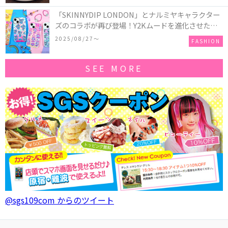
「SKINNYDIP LONDON」とナルミヤキャラクター
ズのコラボが再び登場！Y2Kムードを進化させた新
作コレクションを発売♪
2025/08/27〜
FASHION
SEE MORE
@sgs109com からのツイート