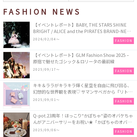
FASHION NEWS
【イベントレポート】BABY, THE STARS SHINE
BRIGHT / ALICE and the PIRATES BRAND-NEW
COLLECTION in TOKYO
2026/02/04〜
FASHION
【イベントレポート】GLM Fashion Show 2025 –
原宿で魅せたゴシック＆ロリータの最前線
2025/09/17〜
FASHION
キキ＆ララがキラキラ輝く星空を自由に飛び回る、
幻想的な世界観を表現♡ サマンサベガから『リトル
ツインスターズ』50周年アニバーサリーイヤー』を
2025/09/01〜
FASHION
記念したコレクションが登場
Q-pot.23周年！ほっこり“かぼちゃ“姿のオバケちゃ
んがアニバーサリーをお祝い★「かぼちゃのオバケ
ーキアクセサリー」が新発売！Q-pot CAFE.では
2025/09/06〜
FASHION
「かぼちゃのオバケーキプレート」も登場