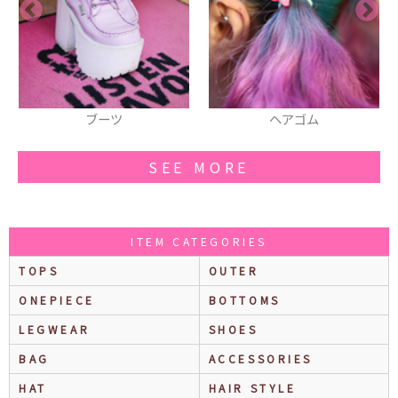
ヘアゴム
ネックレス
SEE MORE
ITEM CATEGORIES
TOPS
OUTER
ONEPIECE
BOTTOMS
LEGWEAR
SHOES
BAG
ACCESSORIES
HAT
HAIR STYLE