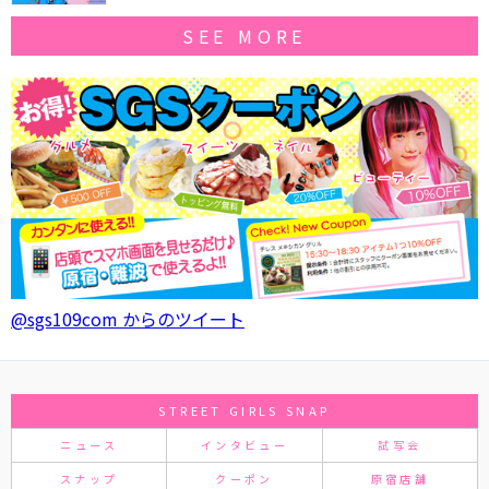
SEE MORE
@sgs109com からのツイート
STREET GIRLS SNAP
ニュース
インタビュー
試写会
スナップ
クーポン
原宿店舗