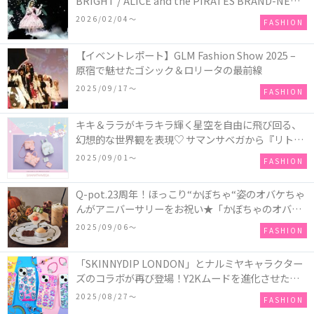
BRIGHT / ALICE and the PIRATES BRAND-NEW
COLLECTION in TOKYO
2026/02/04〜
FASHION
【イベントレポート】GLM Fashion Show 2025 –
原宿で魅せたゴシック＆ロリータの最前線
2025/09/17〜
FASHION
キキ＆ララがキラキラ輝く星空を自由に飛び回る、
幻想的な世界観を表現♡ サマンサベガから『リトル
ツインスターズ』50周年アニバーサリーイヤー』を
2025/09/01〜
FASHION
記念したコレクションが登場
Q-pot.23周年！ほっこり“かぼちゃ“姿のオバケちゃ
んがアニバーサリーをお祝い★「かぼちゃのオバケ
ーキアクセサリー」が新発売！Q-pot CAFE.では
2025/09/06〜
FASHION
「かぼちゃのオバケーキプレート」も登場
「SKINNYDIP LONDON」とナルミヤキャラクター
ズのコラボが再び登場！Y2Kムードを進化させた新
作コレクションを発売♪
2025/08/27〜
FASHION