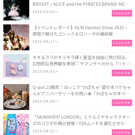
BRIGHT / ALICE and the PIRATES BRAND-NEW
COLLECTION in TOKYO
2026/02/04〜
FASHION
【イベントレポート】GLM Fashion Show 2025 –
原宿で魅せたゴシック＆ロリータの最前線
2025/09/17〜
FASHION
キキ＆ララがキラキラ輝く星空を自由に飛び回る、
幻想的な世界観を表現♡ サマンサベガから『リトル
ツインスターズ』50周年アニバーサリーイヤー』を
2025/09/01〜
FASHION
記念したコレクションが登場
Q-pot.23周年！ほっこり“かぼちゃ“姿のオバケちゃ
んがアニバーサリーをお祝い★「かぼちゃのオバケ
ーキアクセサリー」が新発売！Q-pot CAFE.では
2025/09/06〜
FASHION
「かぼちゃのオバケーキプレート」も登場
「SKINNYDIP LONDON」とナルミヤキャラクター
ズのコラボが再び登場！Y2Kムードを進化させた新
作コレクションを発売♪
2025/08/27〜
FASHION