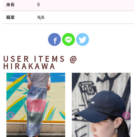
身長
0
職業
N/A
USER ITEMS
@
HIRAKAWA