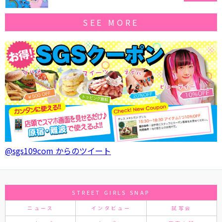
SEE MORE
@sgs109com からのツイート
STREET GIRLS SNAP
ニュース
インタビュー
試写会