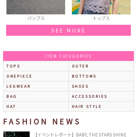
パンプス
トップス
SEE MORE
ITEM CATEGORIES
TOPS
OUTER
ONEPIECE
BOTTOMS
LEGWEAR
SHOES
BAG
ACCESSORIES
HAT
HAIR STYLE
FASHION NEWS
【イベントレポート】BABY, THE STARS SHINE