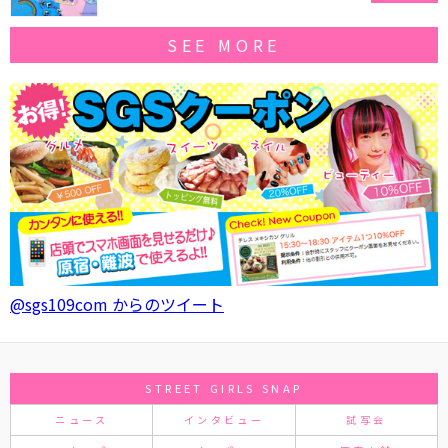
SEE MORE
@sgs109com からのツイート
STREET GIRLS SNAP
ニュース
インタビュー
試写会