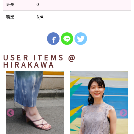
身長
0
職業
N/A
USER ITEMS
@
HIRAKAWA