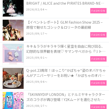
BRIGHT / ALICE and the PIRATES BRAND-NEW
COLLECTION in TOKYO
2026/02/04〜
FASHION
【イベントレポート】GLM Fashion Show 2025 –
原宿で魅せたゴシック＆ロリータの最前線
2025/09/17〜
FASHION
キキ＆ララがキラキラ輝く星空を自由に飛び回る、
幻想的な世界観を表現♡ サマンサベガから『リトル
ツインスターズ』50周年アニバーサリーイヤー』を
2025/09/01〜
FASHION
記念したコレクションが登場
Q-pot.23周年！ほっこり“かぼちゃ“姿のオバケちゃ
んがアニバーサリーをお祝い★「かぼちゃのオバケ
ーキアクセサリー」が新発売！Q-pot CAFE.では
2025/09/06〜
FASHION
「かぼちゃのオバケーキプレート」も登場
「SKINNYDIP LONDON」とナルミヤキャラクター
ズのコラボが再び登場！Y2Kムードを進化させた新
作コレクションを発売♪
2025/08/27〜
FASHION