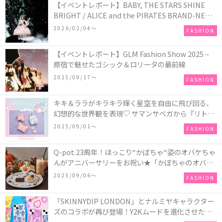
【イベントレポート】BABY, THE STARS SHINE
BRIGHT / ALICE and the PIRATES BRAND-NEW
COLLECTION in TOKYO
2026/02/04〜
FASHION
【イベントレポート】GLM Fashion Show 2025 –
原宿で魅せたゴシック＆ロリータの最前線
2025/09/17〜
FASHION
キキ＆ララがキラキラ輝く星空を自由に飛び回る、
幻想的な世界観を表現♡ サマンサベガから『リトル
ツインスターズ』50周年アニバーサリーイヤー』を
2025/09/01〜
FASHION
記念したコレクションが登場
Q-pot.23周年！ほっこり“かぼちゃ“姿のオバケちゃ
んがアニバーサリーをお祝い★「かぼちゃのオバケ
ーキアクセサリー」が新発売！Q-pot CAFE.では
2025/09/06〜
FASHION
「かぼちゃのオバケーキプレート」も登場
「SKINNYDIP LONDON」とナルミヤキャラクター
ズのコラボが再び登場！Y2Kムードを進化させた新
作コレクションを発売♪