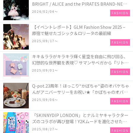
BRIGHT / ALICE and the PIRATES BRAND-NEW
COLLECTION in TOKYO
2026/02/04〜
FASHION
【イベントレポート】GLM Fashion Show 2025 –
原宿で魅せたゴシック＆ロリータの最前線
2025/09/17〜
FASHION
キキ＆ララがキラキラ輝く星空を自由に飛び回る、
幻想的な世界観を表現♡ サマンサベガから『リトル
ツインスターズ』50周年アニバーサリーイヤー』を
2025/09/01〜
FASHION
記念したコレクションが登場
Q-pot.23周年！ほっこり“かぼちゃ“姿のオバケちゃ
んがアニバーサリーをお祝い★「かぼちゃのオバケ
ーキアクセサリー」が新発売！Q-pot CAFE.では
2025/09/06〜
FASHION
「かぼちゃのオバケーキプレート」も登場
「SKINNYDIP LONDON」とナルミヤキャラクター
ズのコラボが再び登場！Y2Kムードを進化させた新
作コレクションを発売♪
2025/08/27〜
FASHION