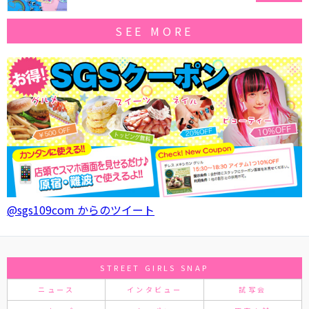
SEE MORE
@sgs109com からのツイート
STREET GIRLS SNAP
ニュース
インタビュー
試写会