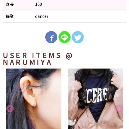
身長
160
職業
dancer
USER ITEMS
@
NARUMIYA