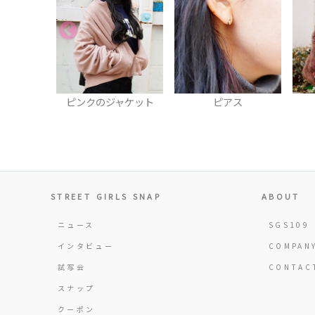
輪
ピンクのジャケット
ピアス
STREET GIRLS SNAP
ABOUT
ニュース
SGS109
インタビュー
COMPAN
試写会
CONTAC
スナップ
クーポン