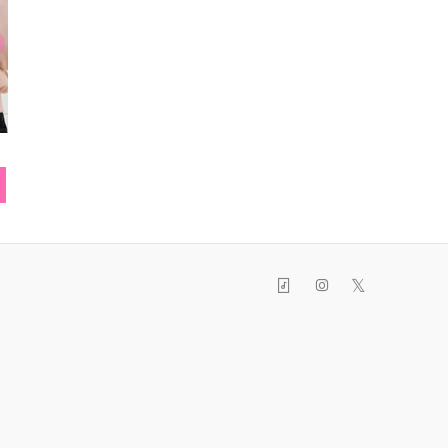
指輪
ピンクのジャケット
ピア
𝕏