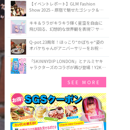
TOKYO
【イベントレポート】GLM Fashion
Show 2025 – 原宿で魅せたゴシック＆ロ
リータの最前線
キキ＆ララがキラキラ輝く星空を自由に
飛び回る、幻想的な世界観を表現♡ サマ
ンサベガから『リトルツインスターズ』
50周年アニバーサリーイヤー』を記念し
Q-pot.23周年！ほっこり“かぼちゃ“姿の
たコレクションが登場
オバケちゃんがアニバーサリーをお祝い
★「かぼちゃのオバケーキアクセサリ
ー」が新発売！Q-pot CAFE.では「かぼち
「SKINNYDIP LONDON」とナルミヤキ
ゃのオバケーキプレート」も登場
ャラクターズのコラボが再び登場！Y2Kム
ードを進化させた新作コレクションを発
売♪
SEE MORE