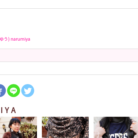
ゆう)
narumiya
IYA