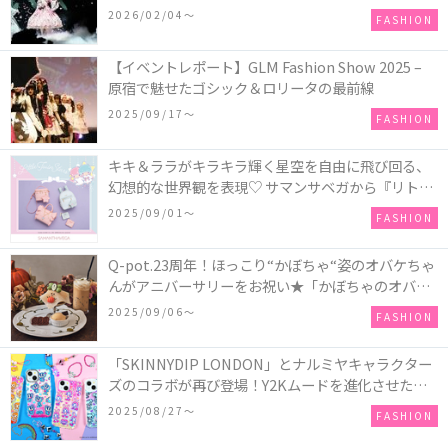
COLLECTION in TOKYO
2026/02/04〜
FASHION
【イベントレポート】GLM Fashion Show 2025 –
原宿で魅せたゴシック＆ロリータの最前線
2025/09/17〜
FASHION
キキ＆ララがキラキラ輝く星空を自由に飛び回る、
幻想的な世界観を表現♡ サマンサベガから『リトル
ツインスターズ』50周年アニバーサリーイヤー』を
2025/09/01〜
FASHION
記念したコレクションが登場
Q-pot.23周年！ほっこり“かぼちゃ“姿のオバケちゃ
んがアニバーサリーをお祝い★「かぼちゃのオバケ
ーキアクセサリー」が新発売！Q-pot CAFE.では
2025/09/06〜
FASHION
「かぼちゃのオバケーキプレート」も登場
「SKINNYDIP LONDON」とナルミヤキャラクター
ズのコラボが再び登場！Y2Kムードを進化させた新
作コレクションを発売♪
2025/08/27〜
FASHION