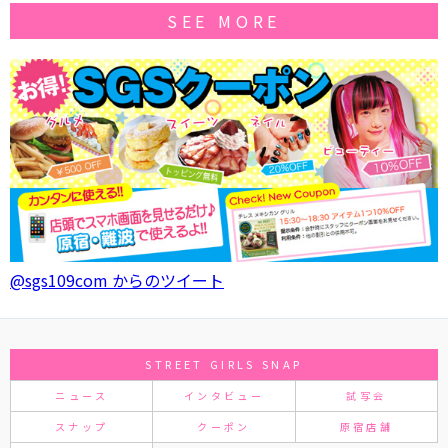
SEE MORE
@sgs109com からのツイート
STREET GIRLS SNAP
ニュース
インタビュー
試写会
スナップ
クーポン
原宿店舗