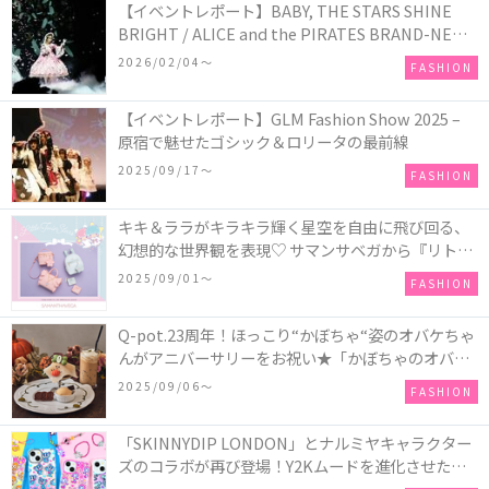
【イベントレポート】BABY, THE STARS SHINE
BRIGHT / ALICE and the PIRATES BRAND-NEW
COLLECTION in TOKYO
2026/02/04〜
FASHION
【イベントレポート】GLM Fashion Show 2025 –
原宿で魅せたゴシック＆ロリータの最前線
2025/09/17〜
FASHION
キキ＆ララがキラキラ輝く星空を自由に飛び回る、
幻想的な世界観を表現♡ サマンサベガから『リトル
ツインスターズ』50周年アニバーサリーイヤー』を
2025/09/01〜
FASHION
記念したコレクションが登場
Q-pot.23周年！ほっこり“かぼちゃ“姿のオバケちゃ
んがアニバーサリーをお祝い★「かぼちゃのオバケ
ーキアクセサリー」が新発売！Q-pot CAFE.では
2025/09/06〜
FASHION
「かぼちゃのオバケーキプレート」も登場
「SKINNYDIP LONDON」とナルミヤキャラクター
ズのコラボが再び登場！Y2Kムードを進化させた新
作コレクションを発売♪