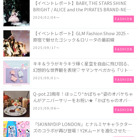
【イベントレポート】BABY, THE STARS SHINE
BRIGHT / ALICE and the PIRATES BRAND-NEW
COLLECTION in TOKYO
2026/02/04〜
FASHION
【イベントレポート】GLM Fashion Show 2025 –
原宿で魅せたゴシック＆ロリータの最前線
2025/09/17〜
FASHION
キキ＆ララがキラキラ輝く星空を自由に飛び回る、
幻想的な世界観を表現♡ サマンサベガから『リトル
ツインスターズ』50周年アニバーサリーイヤー』を
2025/09/01〜
FASHION
記念したコレクションが登場
Q-pot.23周年！ほっこり“かぼちゃ“姿のオバケちゃ
んがアニバーサリーをお祝い★「かぼちゃのオバケ
ーキアクセサリー」が新発売！Q-pot CAFE.では
2025/09/06〜
FASHION
「かぼちゃのオバケーキプレート」も登場
「SKINNYDIP LONDON」とナルミヤキャラクター
ズのコラボが再び登場！Y2Kムードを進化させた新
作コレクションを発売♪