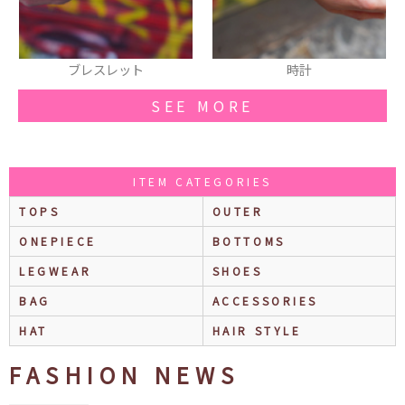
レスレット
時計
ロングカ
SEE MORE
ITEM CATEGORIES
TOPS
OUTER
ONEPIECE
BOTTOMS
LEGWEAR
SHOES
BAG
ACCESSORIES
HAT
HAIR STYLE
FASHION NEWS